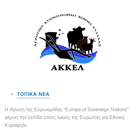
ΤΟΠΙΚΑ NEA
Η ίδρυση της Ευρωομάδας “Europe of Sovereign Nations”
φέρνει την ελπίδα στους λαούς της Ευρώπης για Εθνική
Κυριαρχία