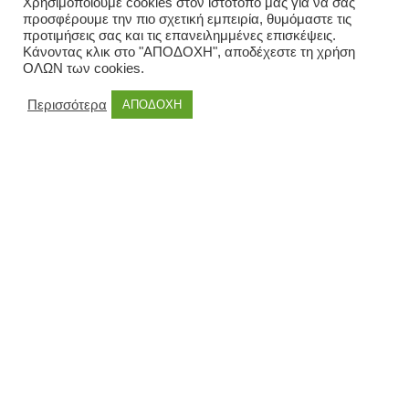
Χρησιμοποιούμε cookies στον ιστότοπό μας για να σας
προσφέρουμε την πιο σχετική εμπειρία, θυμόμαστε τις
00:00
00:55
προτιμήσεις σας και τις επανειλημμένες επισκέψεις.
Κάνοντας κλικ στο "ΑΠΟΔΟΧΗ", αποδέχεστε τη χρήση
ΟΛΩΝ των cookies.
Περισσότερα
ΑΠΟΔΟΧΗ
ΕΠΙΚΟΙΝΩΝΙΑ ΜΕ ΤΟ KOUMANTO
Καλέστε :
6948961006
Email :
mme.dimosiotita@gmail.com
Περιοχές κάλυψης:
Πανελλαδικά
ΦΟΡΜΑ ΕΠΙΚΟΙΝΩΝΙΑΣ