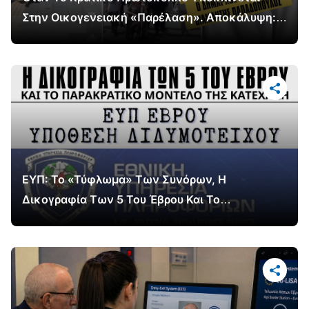
Στην Οικογενειακή «Παρέλαση». Αποκάλυψη:
Το Διπλό Θεσμικό Ατόπημα Του Δημάρχου
Ορεστιάδας Διαμαντή Παπαδόπουλου
ΕΥΠ: Το «Τύφλωμα» Των Συνόρων, Η
Δικογραφία Των 5 Του Έβρου Και Το
Παρακρατικό Μοντέλο Της Κατεχάκη