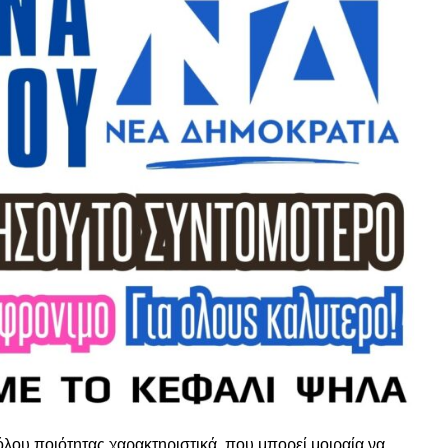
βόλου ποιότητας χαρακτηριστικά, που μπορεί μοιραία να