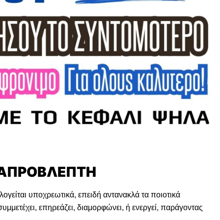
Ι ΑΠΡΟΒΛΕΠΤΗ
ολογείται υποχρεωτικά, επειδή αντανακλά τα ποιοτικά
υμμετέχει, επηρεάζει, διαμορφώνει, ή ενεργεί, παράγοντας