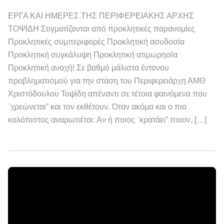
ΕΡΓΑ ΚΑΙ ΗΜΕΡΕΣ ΤΗΣ ΠΕΡΙΦΕΡΕΙΑΚΗΣ ΑΡΧΗΣ
ΤΟΨΙΔΗ Στιγματίζονται από προκλητικές παρανομίες
Προκλητικές συμπεριφορές Προκλητική ασυδοσία
Προκλητική συγκάλυψη Προκλητική ατιμωρησία
Προκλητική ανοχή! Σε βαθμό μάλιστα έντονου
προβληματισμού για την στάση του Περιφερειάρχη ΑΜΘ
Χριστόδουλου Τοψίδη απέναντι σε τέτοια φαινόμενα που
¨χρεώνεται” και τον εκθέτουν. Όταν ακόμα και ο πιο
καλόπιστος αναρωτιέται: Αν ή ποιος ¨κρατάει” ποιον, […]