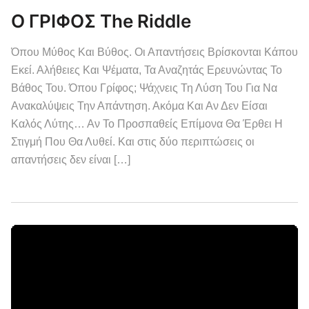
Ο ΓΡΙΦΟΣ The Riddle
Όπου Μύθος Και Βύθος. Οι Απαντήσεις Βρίσκονται Κάπου
Εκεί. Αλήθειες Και Ψέματα, Τα Αναζητάς Ερευνώντας Το
Βάθος Του. Όπου Γρίφος; Ψάχνεις Τη Λύση Του Για Να
Ανακαλύψεις Την Απάντηση. Ακόμα Και Αν Δεν Είσαι
Καλός Λύτης… Αν Το Προσπαθείς Επίμονα Θα Έρθει Η
Στιγμή Που Θα Λυθεί. Και στις δύο περιπτώσεις οι
απαντήσεις δεν είναι […]