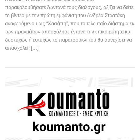
παρακολουθήσατε ζωντανά τους διαλόγους, αξίζει να δείτε
το βίντεο με την πρώτη εμφάνιση του Ανδρέα Στρατάκη
αναφερόμενου ως “Χασάπη”, που το τελευταίο διάστημα εκ
των πραγμάτων απασχόλησε έντονα την επικαιρότητα και
δυστυχώς ή ευτυχώς το παρατσούκλι του θα συνεχίσει να
απασχολεί, […]