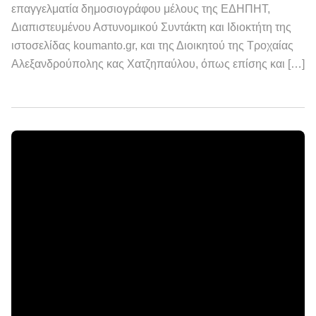
επαγγελματία δημοσιογράφου μέλους της ΕΔΗΠΗΤ,
Διαπιστευμένου Αστυνομικού Συντάκτη και Ιδιοκτήτη της
ιστοσελίδας koumanto.gr, και της Διοικητού της Τροχαίας
Αλεξανδρούπολης κας Χατζηπαύλου, όπως επίσης και […]