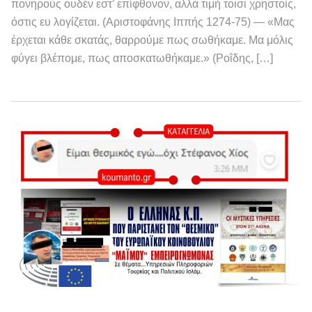
πονηρούς ουδέν εστ’ επίφθονον, αλλά τιμή τοισι χρηστοίς,
όστις ευ λογίζεται. (Αριστοφάνης Ιππής 1274-75) — «Μας
έρχεται κάθε σκατάς, θαρρούμε πως σωθήκαμε. Μα μόλις
φύγει βλέπομε, πως αποσκατωθήκαμε.» (Ροΐδης, […]