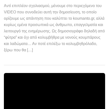
Αντί επιπλέον σχολιασμού, μένουμε στο περιεχόμενο του
VIDEO που συνοδεύει αυτή την δημοσίευση, το οποίο
ορίζουμε ως απάντηση που καλύπτει το koumanto.gr, αλλά
κυρίως εμένα προσωπικά ως άνθρωπο, επαγγελματία και
λειτουργό της ενημέρωσης. Ως δημοσιογράφο δηλαδή από
“φύτρα” και όχι από κολυμβήθρα με νονούς κουμπάρους
και λαδώματα… Αν ποτέ επιλέξω το κολυμβηθρόλαδο,
ξέρω που θα […]