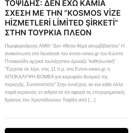
ΤΟΨΙΔΗΣ: ΔΕΝ ΕΧΩ ΚΑΜΙΑ
ΣΧΕΣΗ ΜΕ ΤΗΝ “KOSMOS VİZE
HİZMETLERİ LİMİTED ŞİRKETİ”
ΣΤΗΝ ΤΟΥΡΚΙΑ ΠΛΕΟΝ
Περιφερειάρχης ΑΜΘ: “Δεν τίθεται θέμα ασυμβίβαστου” Η
ανακοίνωση στο facebook του evros-news.gr του Κώστα
Πιτιακούδη αρχικά τουλάχιστον έμοιαζε “καθηλωτική”
“Έρχεται σε λίγο, στις 11 π.μ. στο Evros-news.gr, η
ΑΠΟΚΑΛΥΨΗ-ΒΟΜΒΑ για κορυφαίο θεσμικό της
περιοχής. Συντονιστείτε” Στην συνέχεια, αν και κάθε άλλο
παρά κεραυνός εν αιθρία σε ότι αφορά τις επιχειρηματικές
δράσεις του Χριστόδουλου Τοψίδη από […]