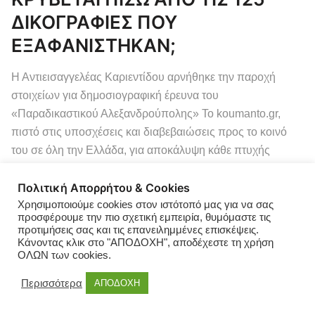
ΔΙΚΟΓΡΑΦΙΕΣ ΠΟΥ
ΕΞΑΦΑΝΙΣΤΗΚΑΝ;
Η Αντιεισαγγελέας Καριεντίδου αρνήθηκε την παροχή
στοιχείων για δημοσιογραφική έρευνα του
«Παραδικαστικού Αλεξανδρούπολης» Το koumanto.gr,
πιστό στις υποσχέσεις και διαβεβαιώσεις προς το κοινό
του σε όλη την Ελλάδα, για αποκάλυψη κάθε πτυχής
διαφθοράς, ασχολήθηκε εκ νέου με το Παραδικαστικό
Κύκλωμα που είχε “σκάσει” στην Αλεξανδρούπολη το
Πολιτική Απορρήτου & Cookies
2018, αλλά ποτέ ουσιαστικά δεν εξαρθρώθηκε και φυσικά
Χρησιμοποιούμε cookies στον ιστότοπό μας για να σας
προσφέρουμε την πιο σχετική εμπειρία, θυμόμαστε τις
ούτε […]
προτιμήσεις σας και τις επανειλημμένες επισκέψεις.
Κάνοντας κλικ στο "ΑΠΟΔΟΧΗ", αποδέχεστε τη χρήση
ΟΛΩΝ των cookies.
Περισσότερα
ΑΠΟΔΟΧΗ