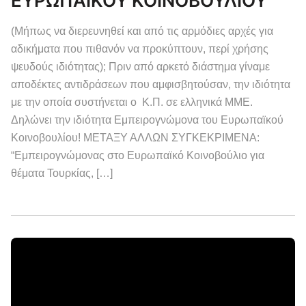
ΕΥΡΩΠΑΪΚΟΥ ΚΟΙΝΟΒΟΥΛΙΟΥ
(Μήπως να διερευνηθεί και από τις αρμόδιες αρχές για
αδικήματα που πιθανόν να προκύπτουν, περί χρήσης
ψευδούς ιδιότητας); Πριν από αρκετό διάστημα γίναμε
αποδέκτες αντιδράσεων που αμφισβητούσαν, την ιδιότητα
με την οποία συστήνεται ο Κ.Π. σε ελληνικά ΜΜΕ.
Δηλώνει την ιδιότητα Εμπειρογνώμονα του Ευρωπαϊκού
Κοινοβουλίου! ΜΕΤΑΞΥ ΑΛΛΩΝ ΣΥΓΚΕΚΡΙΜΕΝΑ:
“Εμπειρογνώμονας στο Ευρωπαϊκό Κοινοβούλιο για
θέματα Τουρκίας, […]