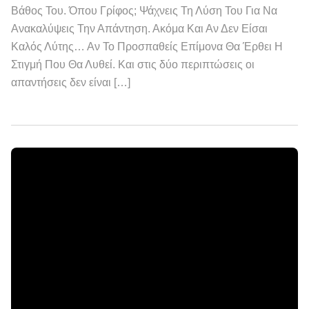
Βάθος Του. Όπου Γρίφος; Ψάχνεις Τη Λύση Του Για Να
Ανακαλύψεις Την Απάντηση. Ακόμα Και Αν Δεν Είσαι
Καλός Λύτης… Αν Το Προσπαθείς Επίμονα Θα Έρθει Η
Στιγμή Που Θα Λυθεί. Και στις δύο περιπτώσεις οι
απαντήσεις δεν είναι […]