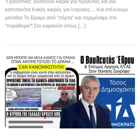
“Προοπτική” Δύσκολοι καιροί για πρίγκιπες και για
καπετανάτα Κακός καιρός για ίντριγκες… Και στέλνουμε
μαντάτα Το ξέραμε από “πόρτα” και περιμέναμε στο
“παράθυρο”! Στο καραούλι όπως […]