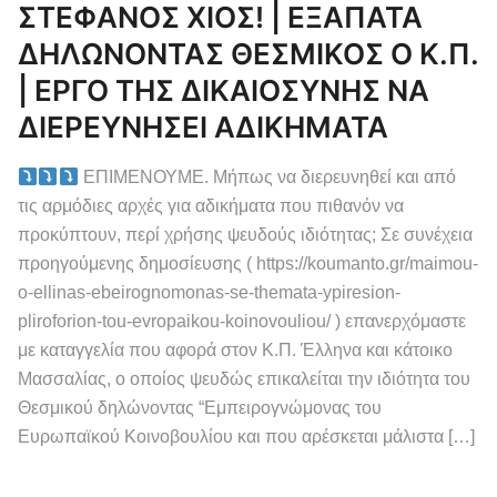
ΣΤΕΦΑΝΟΣ ΧΙΟΣ! | ΕΞΑΠΑΤΑ
ΔΗΛΩΝΟΝΤΑΣ ΘΕΣΜΙΚΟΣ Ο Κ.Π.
| ΕΡΓΟ ΤΗΣ ΔΙΚΑΙΟΣΥΝΗΣ ΝΑ
ΔΙΕΡΕΥΝΗΣΕΙ ΑΔΙΚΗΜΑΤΑ
ΕΠΙΜΕΝΟΥΜΕ. Μήπως να διερευνηθεί και από
τις αρμόδιες αρχές για αδικήματα που πιθανόν να
προκύπτουν, περί χρήσης ψευδούς ιδιότητας; Σε συνέχεια
προηγούμενης δημοσίευσης ( https://koumanto.gr/maimou-
o-ellinas-ebeirognomonas-se-themata-ypiresion-
pliroforion-tou-evropaikou-koinovouliou/ ) επανερχόμαστε
με καταγγελία που αφορά στον Κ.Π. Έλληνα και κάτοικο
Μασσαλίας, ο οποίος ψευδώς επικαλείται την ιδιότητα του
Θεσμικού δηλώνοντας “Εμπειρογνώμονας του
Ευρωπαϊκού Κοινοβουλίου και που αρέσκεται μάλιστα […]