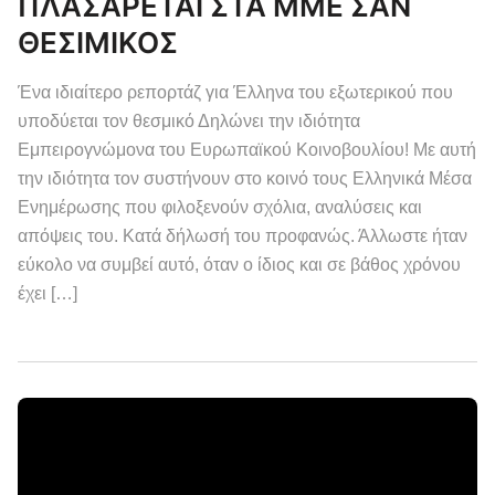
ΠΛΑΣΑΡΕΤΑΙ ΣΤΑ ΜΜΕ ΣΑΝ
ΘΕΣΙΜΙΚΟΣ
Ένα ιδιαίτερο ρεπορτάζ για Έλληνα του εξωτερικού που
υποδύεται τον θεσμικό Δηλώνει την ιδιότητα
Εμπειρογνώμονα του Ευρωπαϊκού Κοινοβουλίου! Με αυτή
την ιδιότητα τον συστήνουν στο κοινό τους Ελληνικά Μέσα
Ενημέρωσης που φιλοξενούν σχόλια, αναλύσεις και
απόψεις του. Κατά δήλωσή του προφανώς. Άλλωστε ήταν
εύκολο να συμβεί αυτό, όταν ο ίδιος και σε βάθος χρόνου
έχει […]