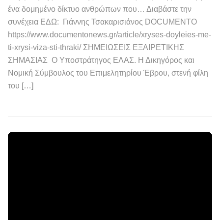
ένα δομημένο δίκτυο ανθρώπων που… Διαβάστε την
συνέχεια ΕΔΩ: Γιάννης Τσακαρισιάνος DOCUMENTO
https://www.documentonews.gr/article/xryses-doyleies-me-
ti-xrysi-viza-sti-thraki/ ΣΗΜΕΙΩΣΕΙΣ ΕΞΑΙΡΕΤΙΚΗΣ
ΣΗΜΑΣΙΑΣ Ο Υποστράτηγος ΕΛΑΣ. Η Δικηγόρος και
Νομική Σύμβουλος του Επιμελητηρίου Έβρου, στενή φίλη
του […]