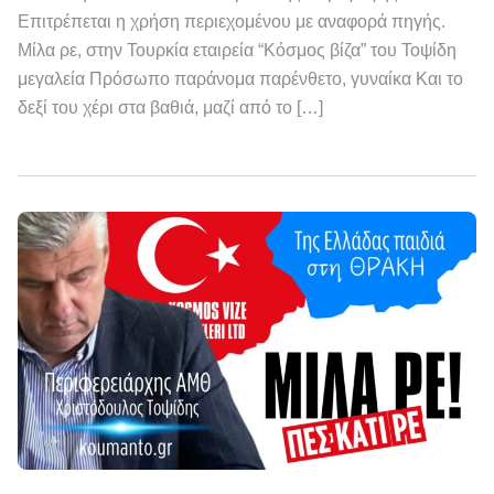
Επιτρέπεται η χρήση περιεχομένου με αναφορά πηγής.
Μίλα ρε, στην Τουρκία εταιρεία “Κόσμος βίζα” του Τοψίδη
μεγαλεία Πρόσωπο παράνομα παρένθετο, γυναίκα Και το
δεξί του χέρι στα βαθιά, μαζί από το […]