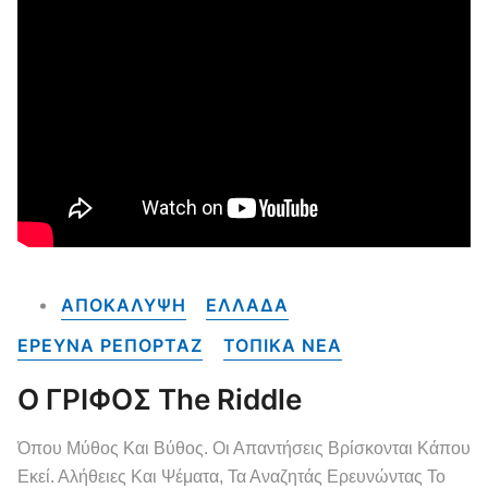
ΑΠΟΚΑΛΥΨΗ
ΕΛΛΑΔΑ
ΕΡΕΥΝΑ ΡΕΠΟΡΤΑΖ
ΤΟΠΙΚΑ NEA
Ο ΓΡΙΦΟΣ The Riddle
Όπου Μύθος Και Βύθος. Οι Απαντήσεις Βρίσκονται Κάπου
Εκεί. Αλήθειες Και Ψέματα, Τα Αναζητάς Ερευνώντας Το