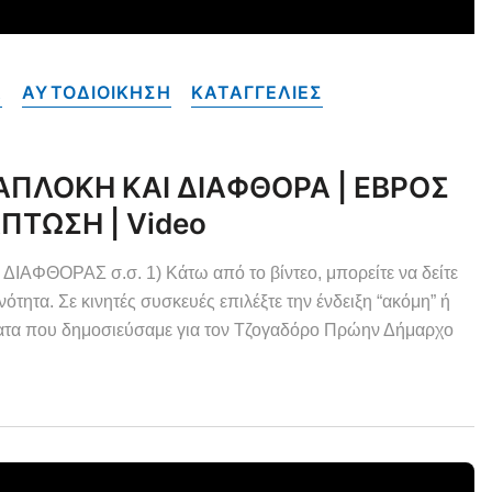
Α
ΑΥΤΟΔΙΟΙΚΗΣΗ
ΚΑΤΑΓΓΕΛΙΕΣ
ΑΠΛΟΚΗ ΚΑΙ ΔΙΑΦΘΟΡΑ | ΕΒΡΟΣ
ΠΤΩΣΗ | Video
ΘΟΡΑΣ σ.σ. 1) Κάτω από το βίντεο, μπορείτε να δείτε
νότητα. Σε κινητές συσκευές επιλέξτε την ένδειξη “ακόμη” ή
ματα που δημοσιεύσαμε για τον Τζογαδόρο Πρώην Δήμαρχο