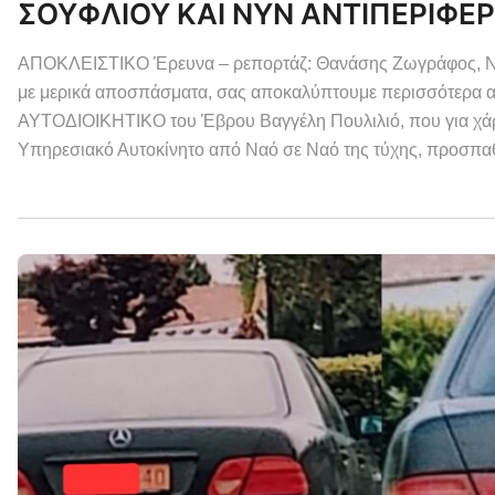
ΣΟΥΦΛΙΟΥ ΚΑΙ ΝΥΝ ΑΝΤΙΠΕΡΙΦΕΡ
ΑΠΟΚΛΕΙΣΤΙΚΟ Έρευνα – ρεπορτάζ: Θανάσης Ζωγράφος, Ντίνο
με μερικά αποσπάσματα, σας αποκαλύπτουμε περισσότερα απ
ΑΥΤΟΔΙΟΙΚΗΤΙΚΟ του Έβρου Βαγγέλη Πουλιλιό, που για χάρη 
Υπηρεσιακό Αυτοκίνητο από Ναό σε Ναό της τύχης, προσπα