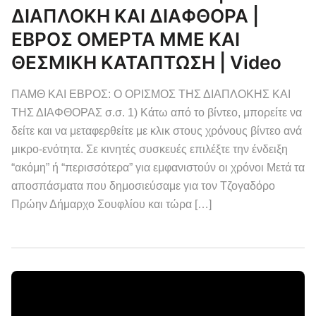
ΔΙΑΠΛΟΚΗ ΚΑΙ ΔΙΑΦΘΟΡΑ |
ΕΒΡΟΣ ΟΜΕΡΤΑ ΜΜΕ ΚΑΙ
ΘΕΣΜΙΚΗ ΚΑΤΑΠΤΩΣΗ | Video
ΠΑΜΘ ΚΑΙ ΕΒΡΟΣ: Ο ΟΡΙΣΜΟΣ ΤΗΣ ΔΙΑΠΛΟΚΗΣ ΚΑΙ
ΤΗΣ ΔΙΑΦΘΟΡΑΣ σ.σ. 1) Κάτω από το βίντεο, μπορείτε να
δείτε και να μεταφερθείτε με κλικ στους χρόνους βίντεο ανά
μικρο-ενότητα. Σε κινητές συσκευές επιλέξτε την ένδειξη
“ακόμη” ή “περισσότερα” για εμφανιστούν οι χρόνοι Μετά τα
αποσπάσματα που δημοσιεύσαμε για τον Τζογαδόρο
Πρώην Δήμαρχο Σουφλίου και τώρα […]