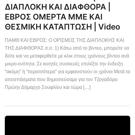
ΔΙΑΠΛΟΚΗ ΚΑΙ ΔΙΑΦΘΟΡΑ |
ΕΒΡΟΣ ΟΜΕΡΤΑ ΜΜΕ ΚΑΙ
ΘΕΣΜΙΚΗ ΚΑΤΑΠΤΩΣΗ | Video
ΠΑΜΘ ΚΑΙ ΕΒΡΟΣ: Ο ΟΡΙΣΜΟΣ ΤΗΣ ΔΙΑΠΛΟΚΗΣ ΚΑΙ
ΤΗΣ ΔΙΑΦΘΟΡΑΣ σ.σ. 1) Κάτω από το βίντεο, μπορείτε να
δείτε και να μεταφερθείτε με κλικ στους χρόνους βίντεο ανά
μικρο-ενότητα. Σε κινητές συσκευές επιλέξτε την ένδειξη
“ακόμη” ή “περισσότερα” για εμφανιστούν οι χρόνοι Μετά τα
αποσπάσματα που δημοσιεύσαμε για τον Τζογαδόρο
Πρώην Δήμαρχο Σουφλίου και τώρα […]