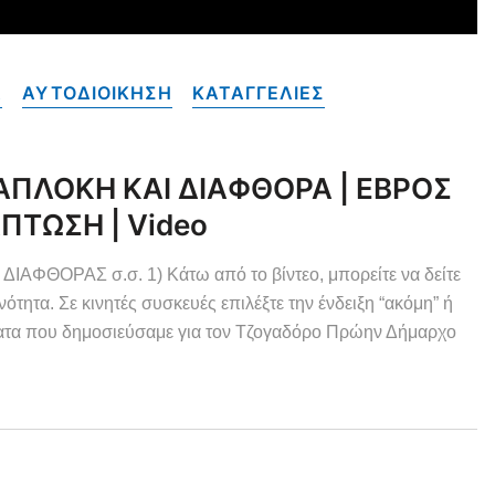
Α
ΑΥΤΟΔΙΟΙΚΗΣΗ
ΚΑΤΑΓΓΕΛΙΕΣ
ΑΠΛΟΚΗ ΚΑΙ ΔΙΑΦΘΟΡΑ | ΕΒΡΟΣ
ΠΤΩΣΗ | Video
ΘΟΡΑΣ σ.σ. 1) Κάτω από το βίντεο, μπορείτε να δείτε
νότητα. Σε κινητές συσκευές επιλέξτε την ένδειξη “ακόμη” ή
ματα που δημοσιεύσαμε για τον Τζογαδόρο Πρώην Δήμαρχο