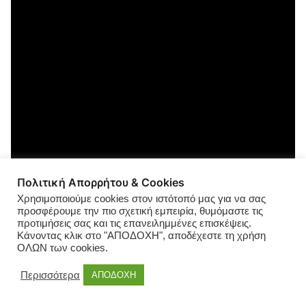
Πολιτική Απορρήτου & Cookies
Χρησιμοποιούμε cookies στον ιστότοπό μας για να σας
προσφέρουμε την πιο σχετική εμπειρία, θυμόμαστε τις
προτιμήσεις σας και τις επανειλημμένες επισκέψεις.
Κάνοντας κλικ στο "ΑΠΟΔΟΧΗ", αποδέχεστε τη χρήση
ΟΛΩΝ των cookies.
Περισσότερα
ΑΠΟΔΟΧΗ