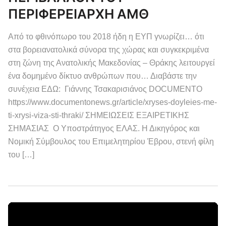
ΠΕΡΙΦΕΡΕΙΑΡΧΗ ΑΜΘ
Από το φθινόπωρο του 2018 ήδη η ΕΥΠ γνωρίζει… ότι
στα βορειανατολικά σύνορα της χώρας και συγκεκριμένα
στη ζώνη της Ανατολικής Μακεδονίας – Θράκης λειτουργεί
ένα δομημένο δίκτυο ανθρώπων που… Διαβάστε την
συνέχεια ΕΔΩ: Γιάννης Τσακαρισιάνος DOCUMENTO
https://www.documentonews.gr/article/xryses-doyleies-me-
ti-xrysi-viza-sti-thraki/ ΣΗΜΕΙΩΣΕΙΣ ΕΞΑΙΡΕΤΙΚΗΣ
ΣΗΜΑΣΙΑΣ Ο Υποστράτηγος ΕΛΑΣ. Η Δικηγόρος και
Νομική Σύμβουλος του Επιμελητηρίου Έβρου, στενή φίλη
του […]