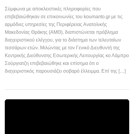
Σύμφωνα με αποκλειστικές πληροφορίες που
επιβεβαιώθηκαν σε επικοινωνίες του koumanto.gr με τις
αρμόδιες υπηρεσίες της Περιφέρειας Ανατολικής
Μακεδονίας Θράκης (ΑΜΘ), διαπιστώνεται πρόβλημα
διαχειριστικού ελέγχου, για το διάστημα των τελευταίων
τεσσάρων ετών. Μιλώντας με τον Γενικό Διευθυντή της
Κεντρικής Διεύθυνσης Εσωτερικής Λειτουργίας κο Λάμπρο
Σούργιατζη επιβεβαιώθηκε και επίσημα ότι ο
διαχειριστικός παρουσιάζει σοβαρό έλλειμμα. Επί της […]