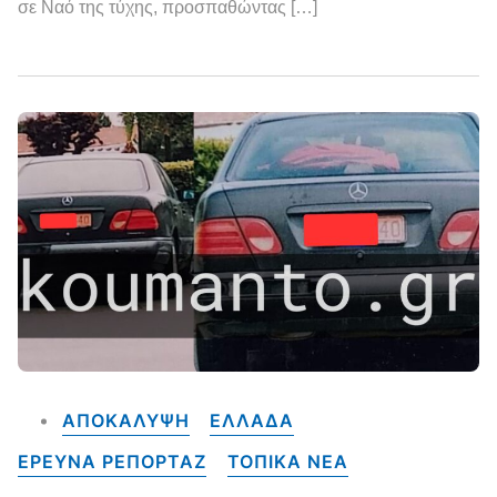
σε Ναό της τύχης, προσπαθώντας […]
ΑΠΟΚΑΛΥΨΗ
ΕΛΛΑΔΑ
ΕΡΕΥΝΑ ΡΕΠΟΡΤΑΖ
ΤΟΠΙΚΑ NEA