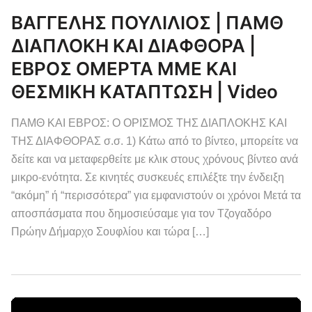
ΒΑΓΓΕΛΗΣ ΠΟΥΛΙΛΙΟΣ | ΠΑΜΘ
ΔΙΑΠΛΟΚΗ ΚΑΙ ΔΙΑΦΘΟΡΑ |
ΕΒΡΟΣ ΟΜΕΡΤΑ ΜΜΕ ΚΑΙ
ΘΕΣΜΙΚΗ ΚΑΤΑΠΤΩΣΗ | Video
ΠΑΜΘ ΚΑΙ ΕΒΡΟΣ: Ο ΟΡΙΣΜΟΣ ΤΗΣ ΔΙΑΠΛΟΚΗΣ ΚΑΙ
ΤΗΣ ΔΙΑΦΘΟΡΑΣ σ.σ. 1) Κάτω από το βίντεο, μπορείτε να
δείτε και να μεταφερθείτε με κλικ στους χρόνους βίντεο ανά
μικρο-ενότητα. Σε κινητές συσκευές επιλέξτε την ένδειξη
“ακόμη” ή “περισσότερα” για εμφανιστούν οι χρόνοι Μετά τα
αποσπάσματα που δημοσιεύσαμε για τον Τζογαδόρο
Πρώην Δήμαρχο Σουφλίου και τώρα […]