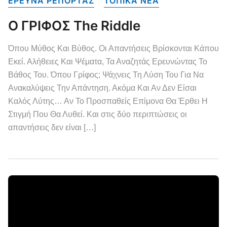
ΕΡΕΥΝΑ ΡΕΠΟΡΤΑΖ
ΤΟΠΙΚΑ NEA
Ο ΓΡΙΦΟΣ The Riddle
Όπου Μύθος Και Βύθος. Οι Απαντήσεις Βρίσκονται Κάπου
Εκεί. Αλήθειες Και Ψέματα, Τα Αναζητάς Ερευνώντας Το
Βάθος Του. Όπου Γρίφος; Ψάχνεις Τη Λύση Του Για Να
Ανακαλύψεις Την Απάντηση. Ακόμα Και Αν Δεν Είσαι
Καλός Λύτης… Αν Το Προσπαθείς Επίμονα Θα Έρθει Η
Στιγμή Που Θα Λυθεί. Και στις δύο περιπτώσεις οι
απαντήσεις δεν είναι […]