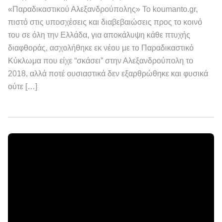
«Παραδικαστικού Αλεξανδρούπολης» Το koumanto.gr,
πιστό στις υποσχέσεις και διαβεβαιώσεις προς το κοινό
του σε όλη την Ελλάδα, για αποκάλυψη κάθε πτυχής
διαφθοράς, ασχολήθηκε εκ νέου με το Παραδικαστικό
Κύκλωμα που είχε “σκάσει” στην Αλεξανδρούπολη το
2018, αλλά ποτέ ουσιαστικά δεν εξαρθρώθηκε και φυσικά
ούτε […]