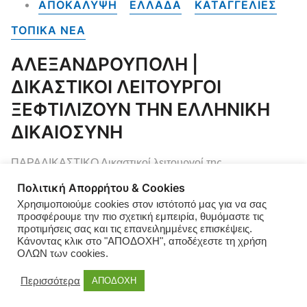
ΑΠΟΚΑΛΥΨΗ
ΕΛΛΑΔΑ
ΚΑΤΑΓΓΕΛΙΕΣ
ΤΟΠΙΚΑ NEA
ΑΛΕΞΑΝΔΡΟΥΠΟΛΗ |
ΔΙΚΑΣΤΙΚΟΙ ΛΕΙΤΟΥΡΓΟΙ
ΞΕΦΤΙΛΙΖΟΥΝ ΤΗΝ ΕΛΛΗΝΙΚΗ
ΔΙΚΑΙΟΣΥΝΗ
ΠΑΡΑΔΙΚΑΣΤΙΚΟ Δικαστικοί λειτουργοί της
Αλεξανδρούπολης, ξεφτιλίζουν κυριολεκτικά την
Πολιτική Απορρήτου & Cookies
δικαιοσύνη αντί να την υπηρετούν. Αποκάλυψη Για έναν
Χρησιμοποιούμε cookies στον ιστότοπό μας για να σας
προς έναν και μία προς μία, με όνομα και επίθετο για
προσφέρουμε την πιο σχετική εμπειρία, θυμόμαστε τις
προτιμήσεις σας και τις επανειλημμένες επισκέψεις.
υποθέσεις που αφορούν στο πρόσφατο παρελθόν, στο
Κάνοντας κλικ στο "ΑΠΟΔΟΧΗ", αποδέχεστε τη χρήση
τελευταίο διάστημα και μέχρι σήμερα. Γιατί πρέπει να
ΟΛΩΝ των cookies.
ελεγχθούν από την αντίστοιχη Πολιτική Ηγεσία και την
Περισσότερα
ΑΠΟΔΟΧΗ
Ηγεσία του Αρείου Πάγου Ο […]