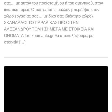
σας… με αυτόν του προϊσταμένου ή του αφεντικού, στον
ιδιωτικό τομέα. Όπως επίσης, μάλλον μπερδέψατε τον
χώρο εργασίας σας… με δικό σας ιδιόκτητο χώρο}
ΣΚΑΝΔΑΛΟ! ΤΟ ΠΑΡΑΔΙΚΑΣΤΙΚΟ ΣΤΗΝ
ΑΛΕΞΑΝΔΡΟΥΠΟΛΗ ΣΗΜΕΡΑ ΜΕ ΣΤΟΙΧΕΙΑ ΚΑΙ
ΟΝΟΜΑΤΑ Στο koumanto.gr θα αποκαλύψουμε, με
στοιχεία […]