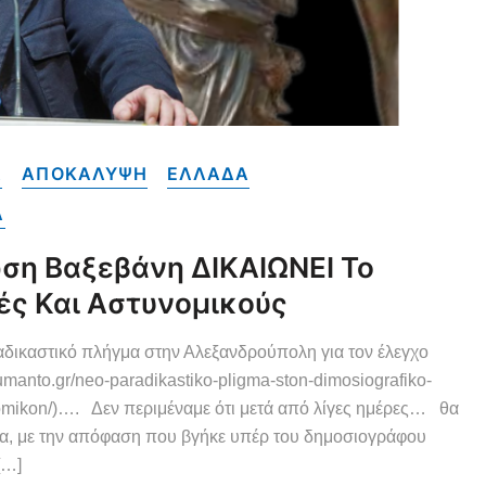
Α
ΑΠΟΚΑΛΥΨΗ
ΕΛΛΑΔΑ
A
η Βαξεβάνη ΔΙΚΑΙΩΝΕΙ Το
ές Και Αστυνομικούς
ραδικαστικό πλήγμα στην Αλεξανδρούπολη για τον έλεγχο
umanto.gr/neo-paradikastiko-pligma-ston-dimosiografiko-
omikon/)…. Δεν περιμέναμε ότι μετά από λίγες ημέρες… θα
να, με την απόφαση που βγήκε υπέρ του δημοσιογράφου
[…]