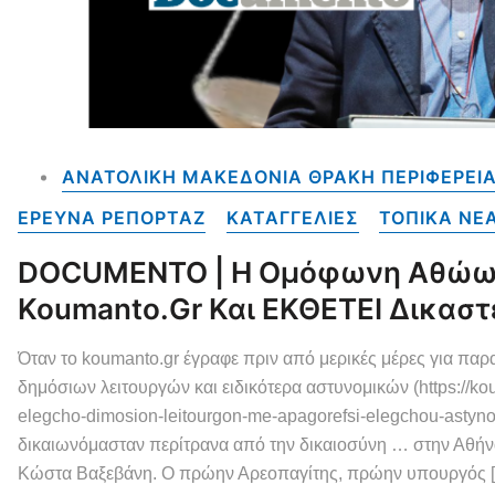
ΑΝΑΤΟΛΙΚΗ ΜΑΚΕΔΟΝΙΑ ΘΡΑΚΗ ΠΕΡΙΦΕΡΕΙ
ΕΡΕΥΝΑ ΡΕΠΟΡΤΑΖ
ΚΑΤΑΓΓΕΛΙΕΣ
ΤΟΠΙΚΑ NE
DOCUMENTO | Η Ομόφωνη Αθώωσ
Koumanto.gr Και ΕΚΘΕΤΕΙ Δικαστ
Όταν το koumanto.gr έγραφε πριν από μερικές μέρες για πα
δημόσιων λειτουργών και ειδικότερα αστυνομικών (https://ko
elegcho-dimosion-leitourgon-me-apagorefsi-elegchou-astyn
δικαιωνόμασταν περίτρανα από την δικαιοσύνη … στην Αθή
Κώστα Βαξεβάνη. Ο πρώην Αρεοπαγίτης, πρώην υπουργός 