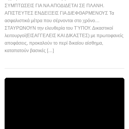
ΣΥΜΠΤΩΣΕΙΣ ΓΙΑ ΝΑ ΑΠΟΔΙΔΕΤΑΙ ΣΕ ΠΛΑΝΗ.
ΑΠΙΣΤΕΥΤΕΣ ΕΝΔΕΙΞΕΙΣ ΓΙΑ ΔΙΕΦΘΑΡΜΕΝΟΥΣ Τα
ασφαλιστικά μέτρα που σέρνονται στο χρόνο…
ΣΤΑΥΡΩΝΟΥΝ την ελευθερία του ΤΎΠΟΥ. Δικαστικοί
λειτουργοί(ΕΙΣΑΓΓΕΛΕΙΣ ΚΑΙ ΔΙΚΑΣΤΕΣ) με πρωτοφανείς
αποφάσεις, προκαλούν το περί δικαίου αίσθημα,
καταπατούν βασικές […]