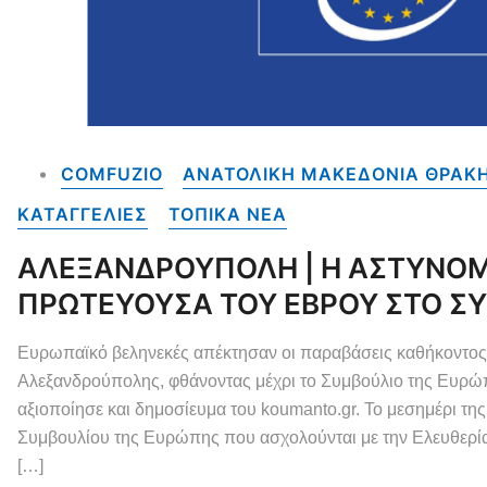
COMFUZIO
ΑΝΑΤΟΛΙΚΗ ΜΑΚΕΔΟΝΙΑ ΘΡΑΚΗ
ΚΑΤΑΓΓΕΛΙΕΣ
ΤΟΠΙΚΑ NEA
ΑΛΕΞΑΝΔΡΟΥΠΟΛΗ | Η ΑΣΤΥΝΟΜΙΑ
ΠΡΩΤΕΥΟΥΣΑ ΤΟΥ ΕΒΡΟΥ ΣΤΟ Σ
Ευρωπαϊκό βεληνεκές απέκτησαν οι παραβάσεις καθήκοντος κ
Αλεξανδρούπολης, φθάνοντας μέχρι το Συμβούλιο της Ευρώ
αξιοποίησε και δημοσίευμα του koumanto.gr. Το μεσημέρι τ
Συμβουλίου της Ευρώπης που ασχολούνται με την Ελευθερί
[…]