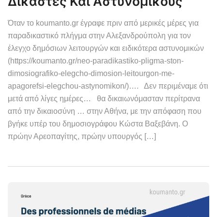
Δικαστές Και Αστυνομικούς
Όταν το koumanto.gr έγραφε πριν από μερικές μέρες για
παραδικαστικό πλήγμα στην Αλεξανδρούπολη για τον
έλεγχο δημόσιων λειτουργών και ειδικότερα αστυνομικών
(https://koumanto.gr/neo-paradikastiko-pligma-ston-
dimosiografiko-elegcho-dimosion-leitourgon-me-
apagorefsi-elegchou-astynomikon/)…. Δεν περιμέναμε ότι
μετά από λίγες ημέρες… θα δικαιωνόμασταν περίτρανα
από την δικαιοσύνη … στην Αθήνα, με την απόφαση που
βγήκε υπέρ του δημοσιογράφου Κώστα Βαξεβάνη. Ο
πρώην Αρεοπαγίτης, πρώην υπουργός […]