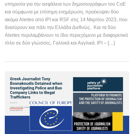
υπηρεσία για την ασφάλεια των δημοσιογράφων του CoE
και σύμφωνα με επίσημη ενημέρωση, προέκυψαν δύο
ακόμα Alertes από IPI και RSF στις 14 Μαρτίου 2023, που
διασύρουν και πάλι την Ελλάδα Διεθνώς. Και τα δύο
Alertes περιλαμβάνουν το ίδιο περιεχόμενο με διαφορετικό
τίτλο σε δύο γλώσσες, Γαλλικά και Αγγλικά. IPI – […]