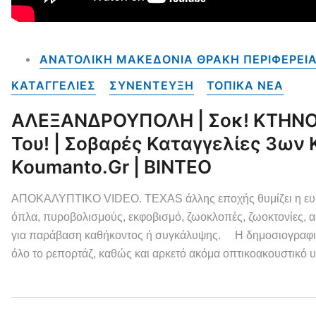
ΑΝΑΤΟΛΙΚΗ ΜΑΚΕΔΟΝΙΑ ΘΡΑΚΗ ΠΕΡΙΦΕΡΕΙ
ΚΑΤΑΓΓΕΛΙΕΣ
ΣΥΝΕΝΤΕΥΞΗ
ΤΟΠΙΚΑ NEA
ΑΛΕΞΑΝΔΡΟΥΠΟΛΗ | Σοκ! ΚΤΗΝΟ
Του! | Σοβαρές Καταγγελίες 3ω
Koumanto.gr | ΒΙΝΤΕΟ
ΑΠΟΚΑΛΥΠΤΙΚΟ VIDEO. TEXAS άλλης εποχής θυμίζει η ευρύτ
όπλα, πυροβολισμούς, εκφοβισμό, ζωοκλοπές, ζωοκτονίες, 
για παράβαση καθήκοντος ή συγκάλυψης. Η δημοσιογραφική 
όλο το ρεπορτάζ, καθώς και αρκετό ακόμα οπτικοακουστικό υ