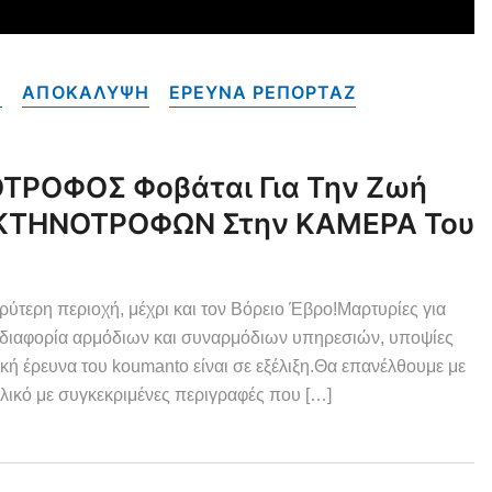
Α
ΑΠΟΚΑΛΥΨΗ
ΕΡΕΥΝΑ ΡΕΠΟΡΤΑΖ
ΤΡΟΦΟΣ Φοβάται Για Την Ζωή
ν ΚΤΗΝΟΤΡΟΦΩΝ Στην ΚΑΜΕΡΑ Του
ερη περιοχή, μέχρι και τον Βόρειο Έβρο!Μαρτυρίες για
αδιαφορία αρμόδιων και συναρμόδιων υπηρεσιών, υποψίες
έρευνα του koumanto είναι σε εξέλιξη.Θα επανέλθουμε με
λικό με συγκεκριμένες περιγραφές που […]