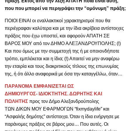
πράξη. Εκτός από την λέξη ΑΠΑΤΗ ποια είναι αυτή,
που που μπορεί να περιγράψει την “ομόνυμη” πράξη;
ΠΟΙΟΙ ΕΙΝΑΙ οι εναλλακτικοί χαρακτηρισμοί που θα
περιέγραφαν καλύτερα και με την ίδια ακρίβεια αντίστοιχες
πράξεις που έχω υποστεί, και αφορούν ΑΠΑΤΗ ΣΕ
ΒΑΡΟΣ ΜΟΥ από τον ΔΗΜΟ ΑΛΕΞΑΝΔΡΟΥΠΟΛΗΣ; (!)
Και που όμως με την συμμετοχή της ή με οποιονδήποτε
τρόπο, εμπλέκεται και η ίδια; (!) Απαιτεί να μην αναφέρω
την εταιρία και τους διακριτικούς τίτλους της επωνυμίας
της, ή ότι άλλο αναφορικά με όσα την καταγγέλλω, όταν…
ΠΑΡΑΝΟΜΑ ΕΜΦΑΝΙΖΕΤΑΙ ΩΣ
ΔΗΜΙΟΥΡΓΟΣ- ΙΔΙΟΚΤΗΤΗΣ. ΔΩΡΗΤΗΣ ΚΑΙ
ΠΩΛΗΤΗΣ
προς τον Δήμο Αλεξανδρούπολης
ΤΩΝ ΔΙΚΩΝ ΜΟΥ ΕΦΑΡΜΟΓΩΝ “fixmydaylife” και
“Ασφαλής δημότης” αντίστοιχα. Όταν η ίδια ενήργησε με
παράνομες πράξεις σε βάρος μου… Που αυτές. Οι