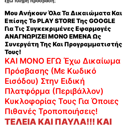
έχω πλήρη πρόσβαση;
Μου Ανήκουν Όλα Τα Δικαιώματα Και
Επίσης Το PLAY STORE Της GOOGLE
Για Τις Συγκεκριμένες Εφαρμογές
ΑΝΑΓΝΩΡΙΖΕΙ ΜΟΝΟ ΕΜΕΝΑ Ως
Συνεργάτη Της Και Προγραμματιστής
Τους!
ΚΑΙ ΜΟΝΟ ΕΓΩ Έχω Δικαίωμα
Πρόσβασης (με Κωδικό
Εισόδου) Στην Ειδική
Πλατφόρμα (περιβάλλον)
Κυκλοφορίας Τους Για Όποιες
Πιθανές Τροποποιήσεις!
ΤΕΛΕΙΑ ΚΑΙ ΠΑΥΛΑ!!! ΚΑΙ