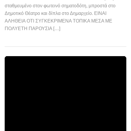
σταθμευμένο στον φωτεινό σηματοδότη, μπροστά στο
Δημοτικό Θέατρο και δίπλα στο Δημαρχείο. ΕΙΝΑΙ
ΑΛΗΘΕΙΑ ΟΤΙ ΣΥΓΚΕΚΡΙΜΕΝΑ ΤΟΠΙΚΑ ΜΕΣΑ ΜΕ
ΠΟΛΥΕΤΗ ΠΑΡΟΥΣΙΑ […]