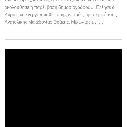
ακολούθησε η παρέμβαση δημοσιογράφου… Ελέησε ο
Κύριος να ενεργοποιηθεί ο μηχανισμός, της περιφέρειας
Ανατολικής Μακεδονίας Θράκης. Μιλώντας με […]