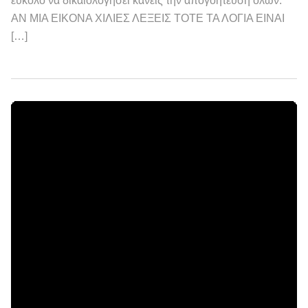
εύκολο να δικαιολογήσει κανείς την απογοήτευση όλων.
ΑΝ ΜΙΑ ΕΙΚΟΝΑ ΧΙΛΙΕΣ ΛΕΞΕΙΣ ΤΟΤΕ ΤΑ ΛΟΓΙΑ ΕΙΝΑΙ
[…]