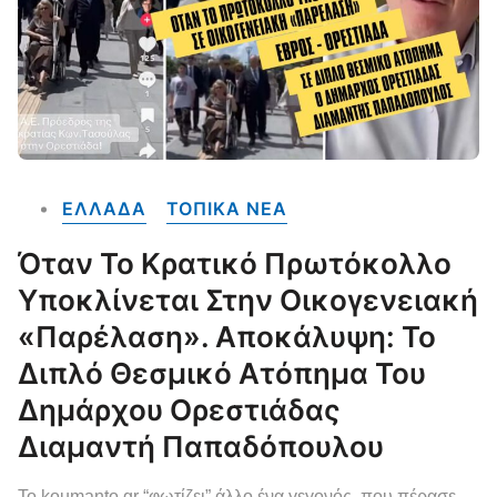
ΕΛΛΑΔΑ
ΤΟΠΙΚΑ NEA
Όταν Το Κρατικό Πρωτόκολλο
Υποκλίνεται Στην Οικογενειακή
«Παρέλαση». Αποκάλυψη: Το
Διπλό Θεσμικό Ατόπημα Του
Δημάρχου Ορεστιάδας
Διαμαντή Παπαδόπουλου
Το koumanto.gr “φωτίζει” άλλο ένα γεγονός, που πέρασε