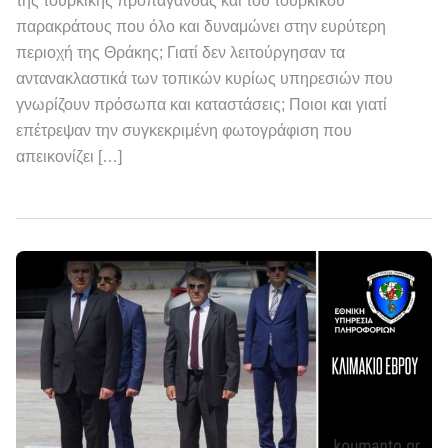
της τουρκικής προπαγάνδας και του τουρκικού
παρακράτους που όλο και δυναμώνει στην ευρύτερη
περιοχή της Θράκης; Γιατί δεν λειτούργησαν τα
αντανακλαστικά των τοπικών κυρίως υπηρεσιών που
γνωρίζουν πρόσωπα και καταστάσεις; Ποιοι και γιατί
επέτρεψαν την συγκεκριμένη φωτογράφιση που
απεικονίζει […]