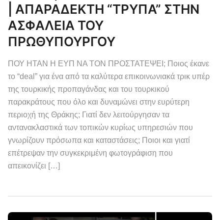
| ΑΠΑΡΑΔΕΚΤΗ “ΤΡΥΠΑ” ΣΤΗΝ
ΑΣΦΑΛΕΙΑ ΤΟΥ
ΠΡΩΘΥΠΟΥΡΓΟΥ
ΠΟΥ ΗΤΑΝ Η ΕΥΠ ΝΑ ΤΟΝ ΠΡΟΣΤΑΤΕΨΕΙ; Ποιος έκανε
το “deal” για ένα από τα καλύτερα επικοινωνιακά τρικ υπέρ
της τουρκικής προπαγάνδας και του τουρκικού
παρακράτους που όλο και δυναμώνει στην ευρύτερη
περιοχή της Θράκης; Γιατί δεν λειτούργησαν τα
αντανακλαστικά των τοπικών κυρίως υπηρεσιών που
γνωρίζουν πρόσωπα και καταστάσεις; Ποιοι και γιατί
επέτρεψαν την συγκεκριμένη φωτογράφιση που
απεικονίζει […]