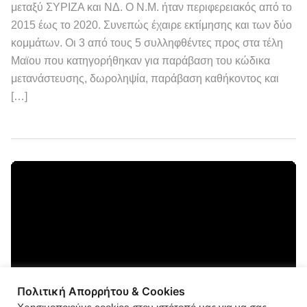
μεταξύ ΣΥΡΙΖΑ και ΝΔ. Ο Ν.Μ. ήταν περιφερειακός από το
2015 έως το 2020. Συνεπώς έχαιρε εκτίμησης και των δύο
κομμάτων. Οι 3 από τους 5 συλληφθέντες προς στα τέλη
Μαϊου που κατηγορήθηκαν για παράβαση του κώδικα
μετανάστευσης, δωροληψία, παράβαση καθήκοντος και
[…]
Πολιτική Απορρήτου & Cookies