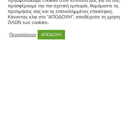
Χρησιμοποιούμε cookies στον ιστότοπό μας για να σας
προσφέρουμε την πιο σχετική εμπειρία, θυμόμαστε τις
προτιμήσεις σας και τις επανειλημμένες επισκέψεις.
Κάνοντας κλικ στο "ΑΠΟΔΟΧΗ", αποδέχεστε τη χρήση
ΟΛΩΝ των cookies.
Περισσότερα
ΑΠΟΔΟΧΗ
COMMANDO
ΑΥΤΟΔΙΟΙΚΗΣΗ
ΔΗΜΟΙ
ΑΛΕΞΑΝΔΡΟΥΠΟΛΗ | ΟΙ
ΣΚΟΤΕΙΝΕΣ ΔΥΝΑΜΕΙΣ ΤΟΥ
ΒΑΓΓΕΛΗ ΛΑΜΠΑΚΗ | ΤΑ
369.360 Ευρώ | ΤΑ ΛΟΥΚΟΥΜΙΑ
ΑΠΟ ΤΟ ΚΙΛΚΙΣ
Η “συναυλία” απευθείας αναθέσεων. Ο Θεός που “ενοχλεί”.
Ο όλεθρος και η πτώση. Η αλαζονεία του “ημίθεου”. Ο
σάλος στο πανελλήνιο. και και και… ΜΕ ΑΠΕΥΘΕΙΑΣ