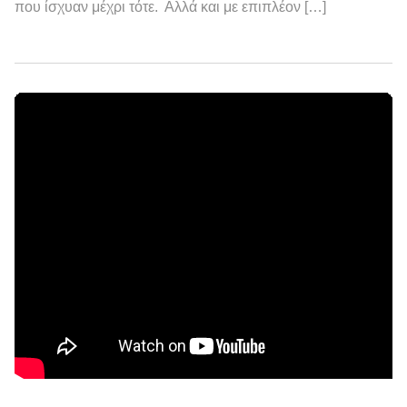
που ίσχυαν μέχρι τότε. Αλλά και με επιπλέον […]