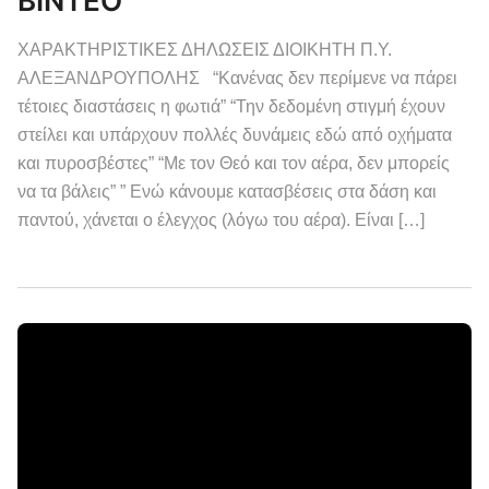
ΒΙΝΤΕΟ
ΧΑΡΑΚΤΗΡΙΣΤΙΚΕΣ ΔΗΛΩΣΕΙΣ ΔΙΟΙΚΗΤΗ Π.Υ.
ΑΛΕΞΑΝΔΡΟΥΠΟΛΗΣ “Κανένας δεν περίμενε να πάρει
τέτοιες διαστάσεις η φωτιά” “Την δεδομένη στιγμή έχουν
στείλει και υπάρχουν πολλές δυνάμεις εδώ από οχήματα
και πυροσβέστες” “Με τον Θεό και τον αέρα, δεν μπορείς
να τα βάλεις” ” Ενώ κάνουμε κατασβέσεις στα δάση και
παντού, χάνεται ο έλεγχος (λόγω του αέρα). Είναι […]