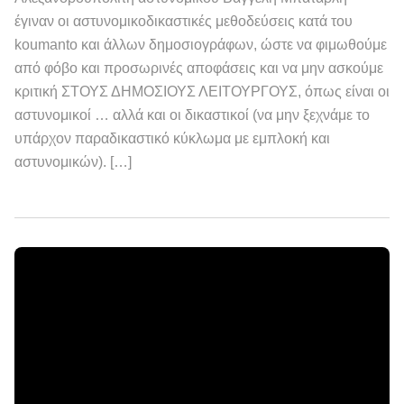
έγιναν οι αστυνομικοδικαστικές μεθοδεύσεις κατά του
koumanto και άλλων δημοσιογράφων, ώστε να φιμωθούμε
από φόβο και προσωρινές αποφάσεις και να μην ασκούμε
κριτική ΣΤΟΥΣ ΔΗΜΟΣΙΟΥΣ ΛΕΙΤΟΥΡΓΟΥΣ, όπως είναι οι
αστυνομικοί … αλλά και οι δικαστικοί (να μην ξεχνάμε το
υπάρχον παραδικαστικό κύκλωμα με εμπλοκή και
αστυνομικών). […]