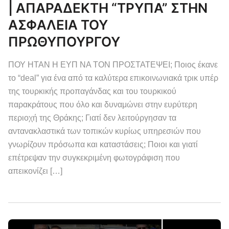
| ΑΠΑΡΑΔΕΚΤΗ “ΤΡΥΠΑ” ΣΤΗΝ
ΑΣΦΑΛΕΙΑ ΤΟΥ
ΠΡΩΘΥΠΟΥΡΓΟΥ
ΠΟΥ ΗΤΑΝ Η ΕΥΠ ΝΑ ΤΟΝ ΠΡΟΣΤΑΤΕΨΕΙ; Ποιος έκανε
το “deal” για ένα από τα καλύτερα επικοινωνιακά τρικ υπέρ
της τουρκικής προπαγάνδας και του τουρκικού
παρακράτους που όλο και δυναμώνει στην ευρύτερη
περιοχή της Θράκης; Γιατί δεν λειτούργησαν τα
αντανακλαστικά των τοπικών κυρίως υπηρεσιών που
γνωρίζουν πρόσωπα και καταστάσεις; Ποιοι και γιατί
επέτρεψαν την συγκεκριμένη φωτογράφιση που
απεικονίζει […]