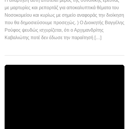
Η ανάρτηση αυτή αποτελεί μέρος της συνολικής έρευνας
με μαρτυρίες και ρεπορτάζ για αποκαλυπτικά θέματα του
Νοσοκομείου και κυρίως με σημείο αναφοράς την διοίκηση
που θα δημοσιεύσουμε προσεχώς. ) Ο Διοικητής Βαγγέλης
Ρούφος ψευδώς ισχυρίζεται, ότι ο Αρχιμανδρίτης
Καβαλιώτης ποτέ δεν έδωσε την παραίτησή […]