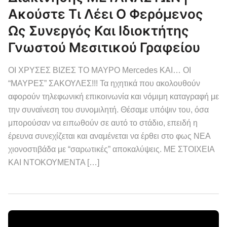
Ακούστε Τι Λέει Ο Φερόμενος
Ως Συνεργός Και Ιδιοκτήτης
Γνωστού Μεσιτικού Γραφείου
ΟΙ ΧΡΥΣΕΣ ΒΙΖΕΣ ΤΟ ΜΑΥΡΟ Mercedes ΚΑΙ… ΟΙ
“ΜΑΥΡΕΣ” ΣΑΚΟΥΛΕΣ!!! Τα ηχητικά που ακολουθούν
αφορούν τηλεφωνική επικοινωνία και νόμιμη καταγραφή με
την συναίνεση του συνομιλητή. Θέσαμε υπόψιν του, όσα
μπορούσαν να ειπωθούν σε αυτό το στάδιο, επειδή η
έρευνα συνεχίζεται και αναμένεται να έρθει στο φως ΝΕΑ
χιονοστιβάδα με “σαρωτικές” αποκαλύψεις. ΜΕ ΣΤΟΙΧΕΙΑ
ΚΑΙ ΝΤΟΚΟΥΜΕΝΤΑ […]