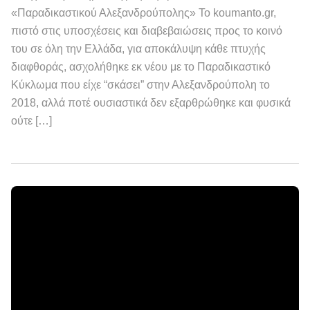
«Παραδικαστικού Αλεξανδρούπολης» Το koumanto.gr,
πιστό στις υποσχέσεις και διαβεβαιώσεις προς το κοινό
του σε όλη την Ελλάδα, για αποκάλυψη κάθε πτυχής
διαφθοράς, ασχολήθηκε εκ νέου με το Παραδικαστικό
Κύκλωμα που είχε “σκάσει” στην Αλεξανδρούπολη το
2018, αλλά ποτέ ουσιαστικά δεν εξαρθρώθηκε και φυσικά
ούτε […]