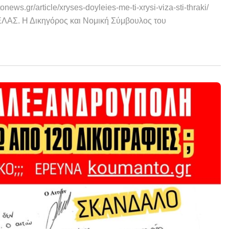
gr/article/xryses-doyleies-me-ti-xrysi-viza-sti-thraki/
Σ. Η Δικηγόρος και Νομική Σύμβουλος του