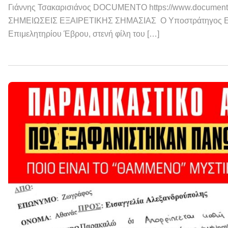
Γιάννης Τσακαρισιάνος DOCUMENTO https://www.documentonews.
ΣΗΜΕΙΩΣΕΙΣ ΕΞΑΙΡΕΤΙΚΗΣ ΣΗΜΑΣΙΑΣ Ο Υποστράτηγος ΕΛΑ
Επιμελητηρίου Έβρου, στενή φίλη του […]