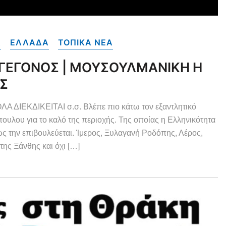
Α
ΕΛΛΑΔΑ
ΤΟΠΙΚΑ NEA
 ΓΕΓΟΝΟΣ | ΜΟΥΣΟΥΛΜΑΝΙΚΗ Η
Σ
ΔΙΕΚΔΙΚΕΙΤΑΙ σ.σ. Βλέπε πιο κάτω τον εξαντλητικό
λου για το καλό της περιοχής. Της οποίας η Ελληνικότητα
ώς την επιβουλεύεται. Ίμερος, Ξυλαγανή Ροδόπης, Λέρος,
ης Ξάνθης και όχι […]