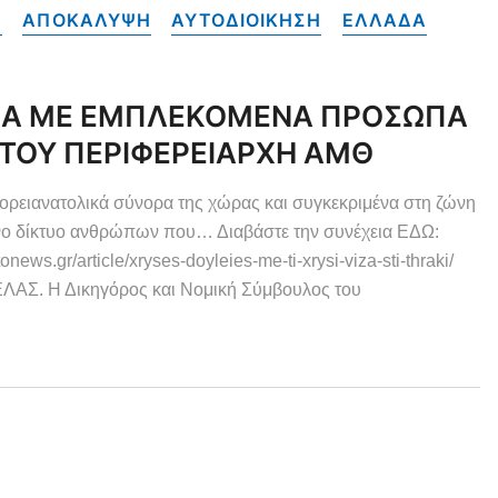
Α
ΑΠΟΚΑΛΥΨΗ
ΑΥΤΟΔΙΟΙΚΗΣΗ
ΕΛΛΑΔΑ
ISA ΜΕ ΕΜΠΛΕΚΟΜΕΝΑ ΠΡΟΣΩΠΑ
 ΤΟΥ ΠΕΡΙΦΕΡΕΙΑΡΧΗ ΑΜΘ
ορειανατολικά σύνορα της χώρας και συγκεκριμένα στη ζώνη
ένο δίκτυο ανθρώπων που… Διαβάστε την συνέχεια ΕΔΩ:
gr/article/xryses-doyleies-me-ti-xrysi-viza-sti-thraki/
Σ. Η Δικηγόρος και Νομική Σύμβουλος του