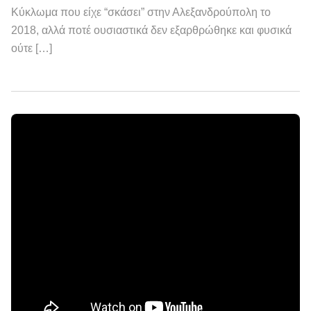
Κύκλωμα που είχε “σκάσει” στην Αλεξανδρούπολη το
2018, αλλά ποτέ ουσιαστικά δεν εξαρθρώθηκε και φυσικά
ούτε […]