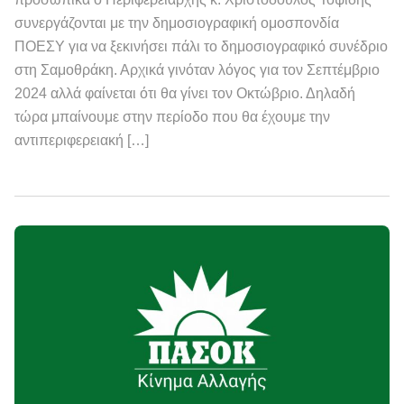
συνεργάζονται με την δημοσιογραφική ομοσπονδία
ΠΟΕΣΥ για να ξεκινήσει πάλι το δημοσιογραφικό συνέδριο
στη Σαμοθράκη. Αρχικά γινόταν λόγος για τον Σεπτέμβριο
2024 αλλά φαίνεται ότι θα γίνει τον Οκτώβριο. Δηλαδή
τώρα μπαίνουμε στην περίοδο που θα έχουμε την
αντιπεριφερειακή […]