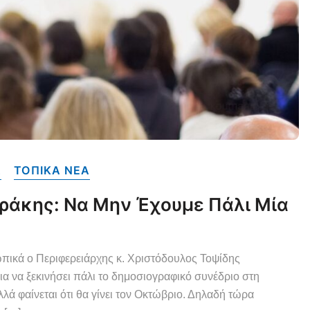
Α
ΤΟΠΙΚΑ NEA
ράκης: Να Μην Έχουμε Πάλι Μία
πικά ο Περιφερειάρχης κ. Χριστόδουλος Τοψίδης
 να ξεκινήσει πάλι το δημοσιογραφικό συνέδριο στη
λά φαίνεται ότι θα γίνει τον Οκτώβριο. Δηλαδή τώρα