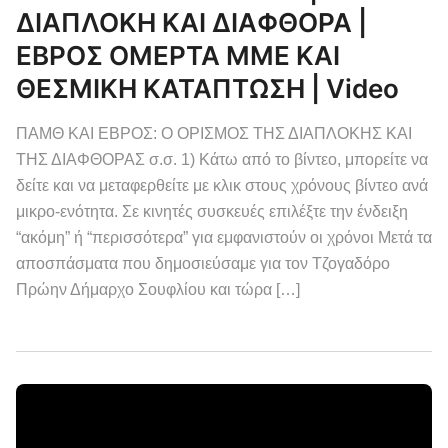
ΔΙΑΠΛΟΚΗ ΚΑΙ ΔΙΑΦΘΟΡΑ |
ΕΒΡΟΣ ΟΜΕΡΤΑ ΜΜΕ ΚΑΙ
ΘΕΣΜΙΚΗ ΚΑΤΑΠΤΩΣΗ | Video
ΠΑΜΘ ΚΑΙ ΕΒΡΟΣ: Ο ΟΡΙΣΜΟΣ ΤΗΣ ΔΙΑΠΛΟΚΗΣ ΚΑΙ
ΤΗΣ ΔΙΑΦΘΟΡΑΣ σ.σ. 1) Κάτω από το βίντεο, μπορείτε να
δείτε και να μεταφερθείτε με κλικ στους χρόνους βίντεο ανά
μικρο-ενότητα. Σε κινητές συσκευές επιλέξτε την ένδειξη
“ακόμη” ή “περισσότερα” για εμφανιστούν οι χρόνοι Μετά τα
αποσπάσματα που δημοσιεύσαμε για τον Τζογαδόρο
Πρώην Δήμαρχο Σουφλίου και τώρα […]