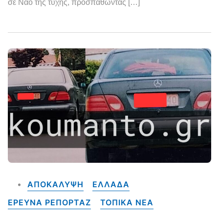
σε Ναό της τύχης, προσπαθώντας […]
ΑΠΟΚΑΛΥΨΗ
ΕΛΛΑΔΑ
ΕΡΕΥΝΑ ΡΕΠΟΡΤΑΖ
ΤΟΠΙΚΑ NEA