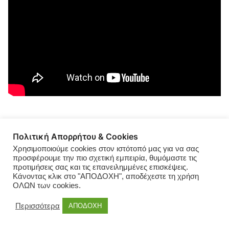
Πολιτική Απορρήτου & Cookies
ΑΝΑΤΟΛΙΚΗ ΜΑΚΕΔΟΝΙΑ ΘΡΑΚΗ ΠΕΡΙΦΕΡΕΙΑ
Χρησιμοποιούμε cookies στον ιστότοπό μας για να σας
προσφέρουμε την πιο σχετική εμπειρία, θυμόμαστε τις
ΑΥΤΟΔΙΟΙΚΗΣΗ
προτιμήσεις σας και τις επανειλημμένες επισκέψεις.
Κάνοντας κλικ στο "ΑΠΟΔΟΧΗ", αποδέχεστε τη χρήση
ΧΙΟΥΜΟΡ ΣΑΤΙΡΑ ΔΙΑΚΩΜΩΔΗΣΗ
ΟΛΩΝ των cookies.
ΒΑΓΓΕΛΗΣ ΠΟΥΛΙΛΙΟΣ | ΑΠΟ ΔΩ
Περισσότερα
ΑΠΟΔΟΧΗ
ΚΑΙ ΣΤΟ ΕΞΗΣ ΣΤ’ @ΡΧΙΔΙ@ ΜΟΥ