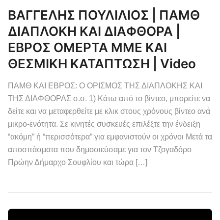
ΒΑΓΓΕΛΗΣ ΠΟΥΛΙΛΙΟΣ | ΠΑΜΘ
ΔΙΑΠΛΟΚΗ ΚΑΙ ΔΙΑΦΘΟΡΑ |
ΕΒΡΟΣ ΟΜΕΡΤΑ ΜΜΕ ΚΑΙ
ΘΕΣΜΙΚΗ ΚΑΤΑΠΤΩΣΗ | Video
ΠΑΜΘ ΚΑΙ ΕΒΡΟΣ: Ο ΟΡΙΣΜΟΣ ΤΗΣ ΔΙΑΠΛΟΚΗΣ ΚΑΙ
ΤΗΣ ΔΙΑΦΘΟΡΑΣ σ.σ. 1) Κάτω από το βίντεο, μπορείτε να
δείτε και να μεταφερθείτε με κλικ στους χρόνους βίντεο ανά
μικρο-ενότητα. Σε κινητές συσκευές επιλέξτε την ένδειξη
“ακόμη” ή “περισσότερα” για εμφανιστούν οι χρόνοι Μετά τα
αποσπάσματα που δημοσιεύσαμε για τον Τζογαδόρο
Πρώην Δήμαρχο Σουφλίου και τώρα […]