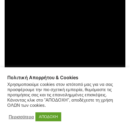
Πολιτική Απορρήτου & Cookies
Χρησιμοποιούμε cookies στον ιστότοπό μας για να σας
προσφέρουμε την πιο σχετική εμπειρία, θυμόμαστε τις
προτιμήσεις σας και τις επανειλημμένες επισκέψεις.
Κάνοντας κλικ στο "ΑΠΟΔΟΧΗ", αποδέχεστε τη χρήση
ΟΛΩΝ των cookies.
Περισσότερα
ΑΠΟΔΟΧΗ