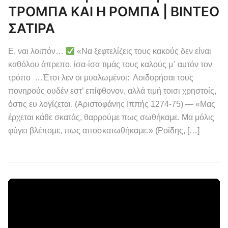
ΤΡΟΜΠΑ ΚΑΙ Η ΡΟΜΠΑ | ΒΙΝΤΕΟ
ΣΑΤΙΡΑ
Ε, ναι λοιπόν…
«Να ξεφτελίζεις τους κακούς δεν είναι
καθόλου άπρεπο. ίσα-ίσα τιμάς τους καλούς μ᾽ αυτόν τον
τρόπο …Έτσι λεν οι μυαλωμένοι: Λοιδορήσαι τους
πονηρούς ουδέν εστ’ επίφθονον, αλλά τιμή τοισι χρηστοίς,
όστις ευ λογίζεται. (Αριστοφάνης Ιππής 1274-75) — «Μας
έρχεται κάθε σκατάς, θαρρούμε πως σωθήκαμε. Μα μόλις
φύγει βλέπομε, πως αποσκατωθήκαμε.» (Ροΐδης, […]