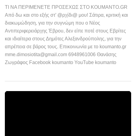
ΤΙ ΝΑ ΠΕΡΙΜΕΝΕΤΕ ΠΡΟΣΕΧΩΣ ΣΤΟ KOUMANTO.GR
Από δω και στο εξής στ’ @ρχίδι@ μου! Σάτιρα, κριτική και
διακωμώδηση, για την συγνώμη που ο Νέος
Αντιπεριφερειάρχης Έβρου, δεν είπε ποτέ στους Εβρίτες
και ιδιαίτερα στους Δημότες Αλεξανδρούπολης, για την
απρέπεια σε βάρος τους. Επικοινωνία με το koumanto.gr
mme.dimosiotita@gmail.com 6948961006 Θανάσης
Ζωγράφος Facebook koumanto YouTube koumanto