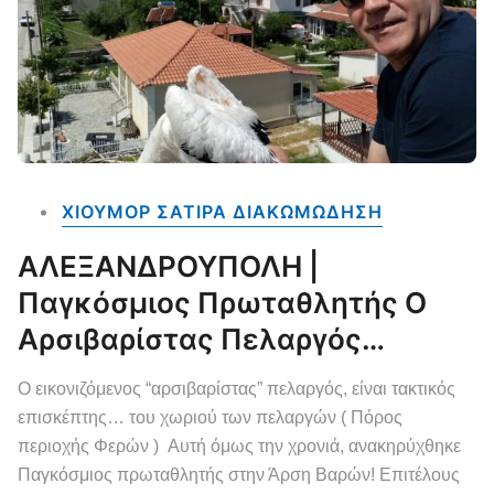
ΧΙΟΥΜΟΡ ΣΑΤΙΡΑ ΔΙΑΚΩΜΩΔΗΣΗ
ΑΛΕΞΑΝΔΡΟΥΠΟΛΗ |
Παγκόσμιος Πρωταθλητής Ο
Αρσιβαρίστας Πελαργός…
Ο εικονιζόμενος “αρσιβαρίστας” πελαργός, είναι τακτικός
επισκέπτης… του χωριού των πελαργών ( Πόρος
περιοχής Φερών ) Αυτή όμως την χρονιά, ανακηρύχθηκε
Παγκόσμιος πρωταθλητής στην Άρση Βαρών! Επιτέλους