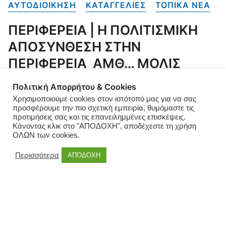
ΑΥΤΟΔΙΟΙΚΗΣΗ
ΚΑΤΑΓΓΕΛΙΕΣ
ΤΟΠΙΚΑ NEA
ΠΕΡΙΦΕΡΕΙΑ | Η ΠΟΛΙΤΙΣΜΙΚΗ
ΑΠΟΣΥΝΘΕΣΗ ΣΤΗΝ
ΠΕΡΙΦΕΡΕΙΑ ΑΜΘ… ΜΟΛΙΣ
ΑΡΧΙΣΕ! | ΒΙΝΤΕΟ
Πολιτική Απορρήτου & Cookies
Χρησιμοποιούμε cookies στον ιστότοπό μας για να σας
[corner-ad id=”1″] Η ΠΟΛΙΤΙΣΜΙΚΗ ΑΠΟΣΥΝΘΕΣΗ ΣΤΗΝ
προσφέρουμε την πιο σχετική εμπειρία, θυμόμαστε τις
ΠΕΡΙΦΕΡΕΙΑ ΑΝΑΤΟΛΙΚΗΣ ΜΑΚΕΔΟΝΙΑΣ ΘΡΑΚΗΣ Ο
προτιμήσεις σας και τις επανειλημμένες επισκέψεις.
Κάνοντας κλικ στο "ΑΠΟΔΟΧΗ", αποδέχεστε τη χρήση
νέος Περιφερειάρχης Χριστόδουλος (Τάκης) Τοψίδης,
ΟΛΩΝ των cookies.
πρόσφατα, μοίρασε τα “κοψίδια” της αποχής… Επιτέλους!
Θα έχει τροφή πλέον, όλη η Περιφέρεια Ανατολικής
Περισσότερα
ΑΠΟΔΟΧΗ
Μακεδονίας Θράκης. Από την μια άκρη στην άλλη! Ωστόσο
στον Έβρο και ειδικότερα στην Αλεξανδρούπολη η
“ΠΟΛΙΤΙΣΜΙΚΗ ΑΠΟΣΥΝΘΕΣΗ” Χριστόδουλος
Τοψίδης”… Μας άφησε “κόκαλο” Ο […]