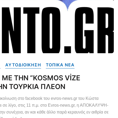
Α
ΑΥΤΟΔΙΟΙΚΗΣΗ
ΤΟΠΙΚΑ NEA
 ΜΕ ΤΗΝ “KOSMOS VİZE
ΤΗΝ ΤΟΥΡΚΙΑ ΠΛΕΟΝ
ακοίνωση στο facebook του evros-news.gr του Κώστα
αι σε λίγο, στις 11 π.μ. στο Evros-news.gr, η ΑΠΟΚΑΛΥΨΗ-
ην συνέχεια, αν και κάθε άλλο παρά κεραυνός εν αιθρία σε