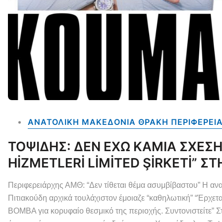
ΑΝΑΤΟΛΙΚΗ ΜΑΚΕΔΟΝΙΑ ΘΡΑΚΗ ΠΕΡΙΦΕΡΕΙ
ΤΟΨΙΔΗΣ: ΔΕΝ ΕΧΩ ΚΑΜΙΑ ΣΧΕΣΗ
HİZMETLERİ LİMİTED ŞİRKETİ” Σ
Περιφερειάρχης ΑΜΘ: “Δεν τίθεται θέμα ασυμβίβαστου” Η αν
Πιτιακούδη αρχικά τουλάχιστον έμοιαζε “καθηλωτική” “Έρχετ
ΒΟΜΒΑ για κορυφαίο θεσμικό της περιοχής. Συντονιστείτε” Στ