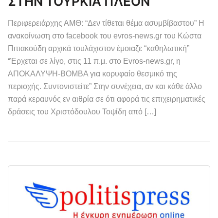
ΣΤΗΝ ΤΟΥΡΚΙΑ ΠΛΕΟΝ
Περιφερειάρχης ΑΜΘ: “Δεν τίθεται θέμα ασυμβίβαστου” Η
ανακοίνωση στο facebook του evros-news.gr του Κώστα
Πιτιακούδη αρχικά τουλάχιστον έμοιαζε “καθηλωτική”
“Έρχεται σε λίγο, στις 11 π.μ. στο Evros-news.gr, η
ΑΠΟΚΑΛΥΨΗ-ΒΟΜΒΑ για κορυφαίο θεσμικό της
περιοχής. Συντονιστείτε” Στην συνέχεια, αν και κάθε άλλο
παρά κεραυνός εν αιθρία σε ότι αφορά τις επιχειρηματικές
δράσεις του Χριστόδουλου Τοψίδη από […]