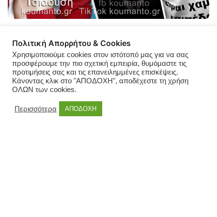
COMFUZIO
Πολιτική Απορρήτου & Cookies
Χρησιμοποιούμε cookies στον ιστότοπό μας για να σας
ΑΛΕΞΑΝΔΡΟΥΠΟΛΗ | ΗΧΗΡΟ
προσφέρουμε την πιο σχετική εμπειρία, θυμόμαστε τις
προτιμήσεις σας και τις επανειλημμένες επισκέψεις.
ΧΑΣΤΟΥΚΙ ΤΣΙΑΟΥΣΗ ΣΕ
Κάνοντας κλικ στο "ΑΠΟΔΟΧΗ", αποδέχεστε τη χρήση
ΟΛΩΝ των cookies.
ΖΑΜΠΟΥΚΗ… ΚΑΙ ΜΙΣΘΟΦΟΡΟ
ΔΗΜΟΣΙΟΓΡΑΦΙΣΚΟ
Περισσότερα
ΑΠΟΔΟΧΗ
Ηχηρό χαστούκι στον Γιάννη Ζαμπούκη και στον
παρατρεχάμενο του μισθοφόρο “δημοσιογραφίσκο”
Πιτιακούδη από την Ελένη Τσιαούση. Με μια γενναία
ανακοίνωση η Κυρία Τσιαούση έδωσε μαθήματα ηθικής
στον εξαρτημένο από το αφεντικό του δημοσιογράφο, ο
οποίος προσπάθησε όπως πάντα να δικαιολογήσει τον
μισθό του… προσβάλλοντας άνανδρα, την αξιοπρέπεια