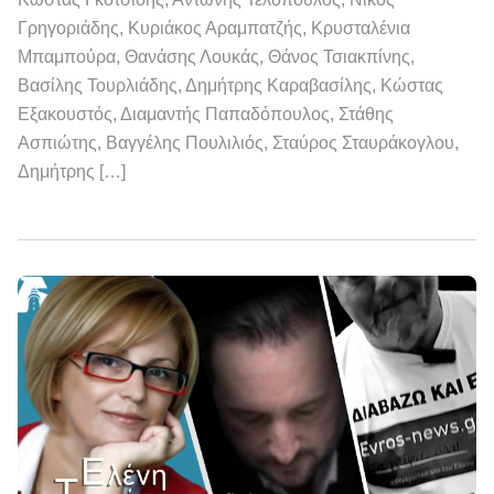
Γρηγοριάδης, Κυριάκος Αραμπατζής, Κρυσταλένια
Μπαμπούρα, Θανάσης Λουκάς, Θάνος Τσιακπίνης,
Βασίλης Τουρλιάδης, Δημήτρης Καραβασίλης, Κώστας
Εξακουστός, Διαμαντής Παπαδόπουλος, Στάθης
Ασπιώτης, Βαγγέλης Πουλιλιός, Σταύρος Σταυράκογλου,
Δημήτρης […]