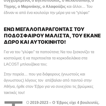
συγχωρεμένος ο Βγενόπουλος, ο Μελισσανίδης ο
Τίγρης, ο Μαρινάκης, ο Αλαφούζος
και άλλοι… Του
έδιναν κι από ένα κουλούρι την μέρα για να “γλύφει”
ΕΝΩ ΜΕΓΑΛΟΠΑΡΑΓΟΝΤΑΣ ΤΟΥ
ΠΟΔΟΣΦΑΙΡΟΥ ΜΑΛΙΣΤΑ, ΤΟΥ ΕΚΑΝΕ
ΔΩΡΟ ΚΑΙ ΑΥΤΟΚΙΝΗΤΟ!
Για να του “γλύφει” τα παπούτσια; Να του ξεσκονίζει τα
κοστούμια; ή να περιποιείται τα κορκοδειλάκια στα
LACOST μπλουζάκια του;
Στην πορεία… που για διάφορους (γνωστούς και
άγνωστους) λόγους τον απέβαλαν από παντού στην
Αθήνα, ήρθε στον Έβρο για να συνεχίσει τις βρώμικες
τακτικές του!
Ο
2019-2023 – Ο Έβρος είχε 4 βουλευτές.