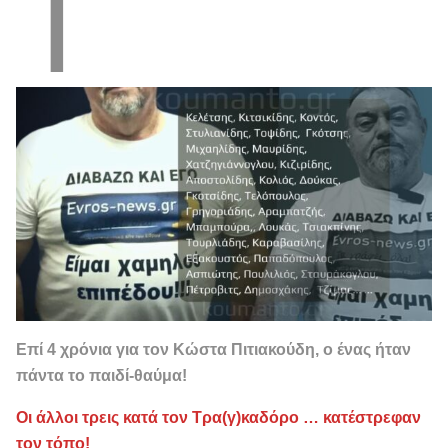
Τ
Επί 4 χρόνια για τον Κώστα Πιτιακούδη, ο ένας ήταν
πάντα το παιδί-θαύμα!
Οι άλλοι τρεις κατά τον Τρα(γ)καδόρο … κατέστρεφαν
τον τόπο!