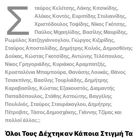
Σ
ταύρος Κελέτσης, Λάκης Κιτσικίδης,
Αλέκος Κοντός, Ευριπίδης Στυλιανίδης,
Χριστόδουλος Τοψίδης, Νίκος Γκότσης,
Παύλος Μιχαηλίδης, Βασίλης Μαυρίδης,
Ρωμύλος Χατζηγιάννογλου, Γιώργος Κιζιρίδης,
Σταύρος Αποστολίδης, Δημήτρης Κολιός, Δημοσθένης
Δούκας, Κώστας Γκοτσίδης, Αντώνης Τελόπουλος,
Νίκος Γρηγοριάδης, Κυριάκος Αραμπατζής,
Κρυσταλένια Μπαμπούρα, Θανάσης Λουκάς, Θάνος
Τσιακπίνης, Βασίλης Τουρλιάδης, Δημήτρης
Καραβασίλης, Κώστας Εξακουστός, Διαμαντής
Παπαδόπουλος, Στάθης Ασπιώτης, Βαγγέλης
Πουλιλιός, Σταύρος Σταυράκογλου, Δημήτρης
Πέτροβιτς, Τάσος Δημοσχάκης, Γιάννης Τζίμας και
πολλοί άλλοι;;;
Όλοι Τους Δέχτηκαν Κάποια Στιγμή Τα