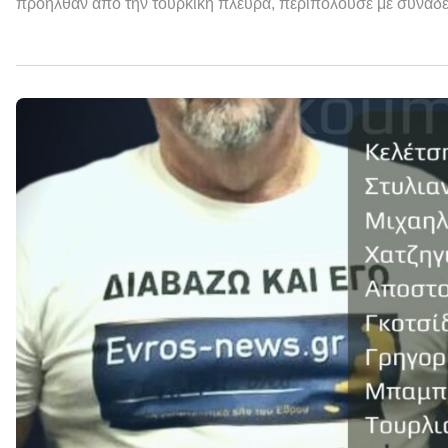
προήλθαν από την τουρκική πλευρά, περιπολούσε με συναδέ