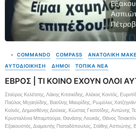
COMMANDO
COMPASS
ΑΝΑΤΟΛΙΚΗ ΜΑΚΕ
ΑΥΤΟΔΙΟΙΚΗΣΗ
ΔΗΜΟΙ
ΤΟΠΙΚΑ NEA
ΕΒΡΟΣ | ΤΙ ΚΟΙΝΟ ΕΧΟΥΝ ΟΛΟΙ ΑΥ
Σταύρος Κελέτσης, Λάκης Κιτσικίδης, Αλέκος Κοντός, Ευριπί
Παύλος Μιχαηλίδης, Βασίλης Μαυρίδης, Ρωμύλος Χατζηγιάνν
Κολιός, Δημοσθένης Δούκας, Κώστας Γκοτσίδης, Αντώνης Τ
Κρυσταλένια Μπαμπούρα, Θανάσης Λουκάς, Θάνος Τσιακπίν
Εξακουστός, Διαμαντής Παπαδόπουλος, Στάθης Ασπιώτης, Β