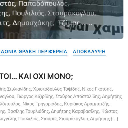
ΔΟΝΙΑ ΘΡΑΚΗ ΠΕΡΙΦΕΡΕΙΑ
ΑΠΟΚΑΛΥΨΗ
ΤΟΙ… ΚΑΙ ΟΧΙ ΜΟΝΟ;
δης Στυλιανίδης, Χριστόδουλος Τοψίδης, Νίκος Γκότσης,
ογλου, Γιώργος Κιζιρίδης, Σταύρος Αποστολίδης, Δημήτρης
ελόπουλος, Νίκος Γρηγοριάδης, Κυριάκος Αραμπατζής,
ης, Βασίλης Τουρλιάδης, Δημήτρης Καραβασίλης, Κώστας
αγγέλης Πουλιλιός, Σταύρος Σταυράκογλου, Δημήτρης […]