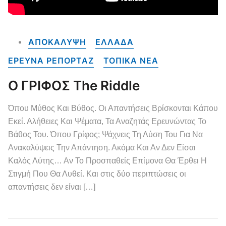
ΑΠΟΚΑΛΥΨΗ
ΕΛΛΑΔΑ
ΕΡΕΥΝΑ ΡΕΠΟΡΤΑΖ
ΤΟΠΙΚΑ NEA
Ο ΓΡΙΦΟΣ The Riddle
Όπου Μύθος Και Βύθος. Οι Απαντήσεις Βρίσκονται Κάπου
Εκεί. Αλήθειες Και Ψέματα, Τα Αναζητάς Ερευνώντας Το
Βάθος Του. Όπου Γρίφος; Ψάχνεις Τη Λύση Του Για Να
Ανακαλύψεις Την Απάντηση. Ακόμα Και Αν Δεν Είσαι
Καλός Λύτης… Αν Το Προσπαθείς Επίμονα Θα Έρθει Η
Στιγμή Που Θα Λυθεί. Και στις δύο περιπτώσεις οι
απαντήσεις δεν είναι […]