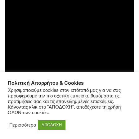
Πολιτική Απορρήτου & Cookies
Χρησιμοποιούμε cookies στον ιστότοπό μας για να σας
προσφέρουμε την πιο σχετική εμπειρία, θυμόμαστε τις
προτιμήσεις σας και τις επανειλημμένες επισκέψεις.
Κάνοντας κλικ στο "ΑΠΟΔΟΧΗ", αποδέχεστε τη χρήση
ΟΛΩΝ των cookies.
Περισσότερα
ΑΠΟΔΟΧΗ