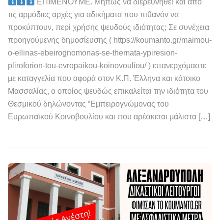
ΕΠΙΜΕΝΟΥΜΕ. Μήπως να διερευνηθεί και από
τις αρμόδιες αρχές για αδικήματα που πιθανόν να
προκύπτουν, περί χρήσης ψευδούς ιδιότητας; Σε συνέχεια
προηγούμενης δημοσίευσης ( https://koumanto.gr/maimou-
o-ellinas-ebeirognomonas-se-themata-ypiresion-
pliroforion-tou-evropaikou-koinovouliou/ ) επανερχόμαστε
με καταγγελία που αφορά στον Κ.Π. Έλληνα και κάτοικο
Μασσαλίας, ο οποίος ψευδώς επικαλείται την ιδιότητα του
Θεσμικού δηλώνοντας “Εμπειρογνώμονας του
Ευρωπαϊκού Κοινοβουλίου και που αρέσκεται μάλιστα […]