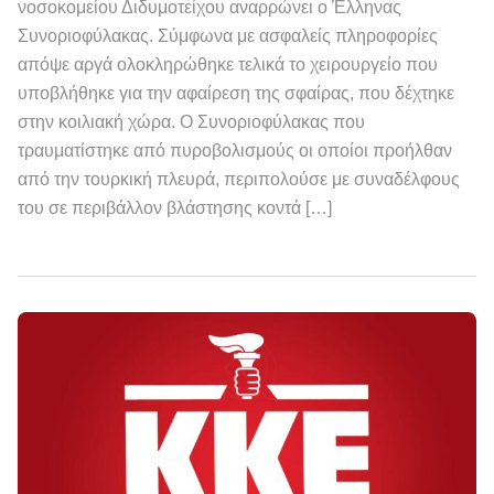
νοσοκομείου Διδυμοτείχου αναρρώνει ο Έλληνας
Συνοριοφύλακας. Σύμφωνα με ασφαλείς πληροφορίες
απόψε αργά ολοκληρώθηκε τελικά το χειρουργείο που
υποβλήθηκε για την αφαίρεση της σφαίρας, που δέχτηκε
στην κοιλιακή χώρα. Ο Συνοριοφύλακας που
τραυματίστηκε από πυροβολισμούς οι οποίοι προήλθαν
από την τουρκική πλευρά, περιπολούσε με συναδέλφους
του σε περιβάλλον βλάστησης κοντά […]