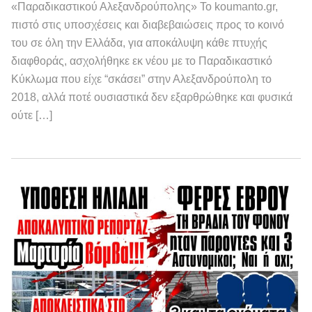
«Παραδικαστικού Αλεξανδρούπολης» Το koumanto.gr,
πιστό στις υποσχέσεις και διαβεβαιώσεις προς το κοινό
του σε όλη την Ελλάδα, για αποκάλυψη κάθε πτυχής
διαφθοράς, ασχολήθηκε εκ νέου με το Παραδικαστικό
Κύκλωμα που είχε “σκάσει” στην Αλεξανδρούπολη το
2018, αλλά ποτέ ουσιαστικά δεν εξαρθρώθηκε και φυσικά
ούτε […]