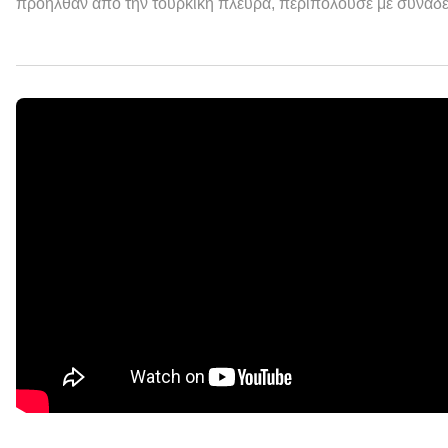
προήλθαν από την τουρκική πλευρά, περιπολούσε με συναδέ