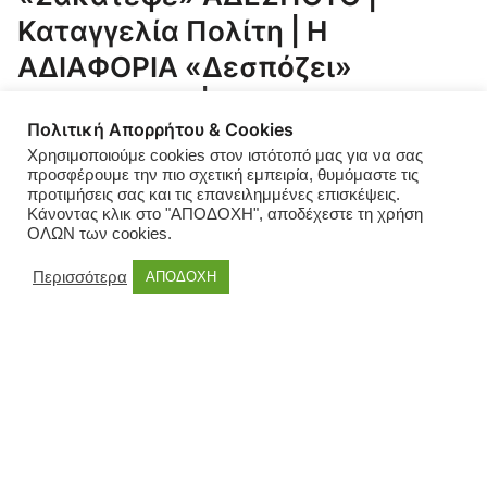
Καταγγελία Πολίτη | Η
ΑΔΙΑΦΟΡΙΑ «δεσπόζει»
ΕΠΙΚΙΝΔΥΝΑ | ΒΙΝΤΕΟ
Πολιτική Απορρήτου & Cookies
ΕΞΟΡΓΙΣΤΙΚΗ ΕΙΝΑΙ Η ΚΑΤΑΣΤΑΣΗ ΠΟΥ ΕΠΙΚΡΑΤΕΙ
Χρησιμοποιούμε cookies στον ιστότοπό μας για να σας
προσφέρουμε την πιο σχετική εμπειρία, θυμόμαστε τις
Πολίτης (τα στοιχεία του οποίου έχουμε στην διάθεσή μας)
προτιμήσεις σας και τις επανειλημμένες επισκέψεις.
παράλληλα με νέα σειρά νομικών ενεργειών σε εξέλιξη
Κάνοντας κλικ στο "ΑΠΟΔΟΧΗ", αποδέχεστε τη χρήση
ΟΛΩΝ των cookies.
εναντίον του Δήμου Αλεξανδρούπολης, καταγγέλλει την
επίθεση και τον τραυματισμό του, από αδέσποτο σκυλί. Το
Περισσότερα
ΑΠΟΔΟΧΗ
περιστατικό Συνέβη στα Νέα Κοιμητήρια
Αλεξανδρούπολης. Παρά την ατυχή όπως θεωρεί κρίση
της υπόθεσής του, αναφορικά […]