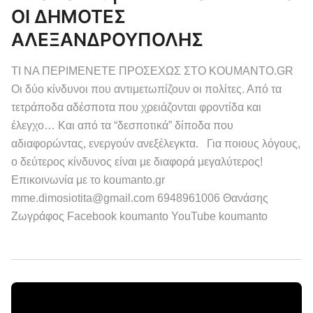
ΟΙ ΔΗΜΟΤΕΣ
ΑΛΕΞΑΝΔΡΟΥΠΟΛΗΣ
ΤΙ ΝΑ ΠΕΡΙΜΕΝΕΤΕ ΠΡΟΣΕΧΩΣ ΣΤΟ KOUMANTO.GR
Οι δύο κίνδυνοι που αντιμετωπίζουν οι πολίτες. Από τα
τετράποδα αδέσποτα που χρειάζονται φροντίδα και
έλεγχο… Και από τα “δεσποτικά” δίποδα που
αδιαφορώντας, ενεργούν ανεξέλεγκτα. Για ποιους λόγους,
ο δεύτερος κίνδυνος είναι με διαφορά μεγαλύτερος!
Επικοινωνία με το koumanto.gr
mme.dimosiotita@gmail.com 6948961006 Θανάσης
Ζωγράφος Facebook koumanto YouTube koumanto