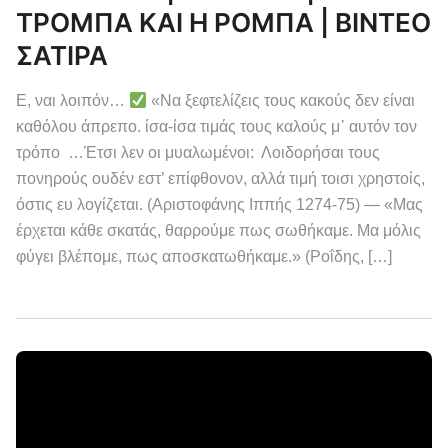
ΤΡΟΜΠΑ ΚΑΙ Η ΡΟΜΠΑ | ΒΙΝΤΕΟ
ΣΑΤΙΡΑ
Ε, ναι λοιπόν…
«Να ξεφτελίζεις τους κακούς δεν είναι
καθόλου άπρεπο. ίσα-ίσα τιμάς τους καλούς μ᾽ αυτόν τον
τρόπο …Έτσι λεν οι μυαλωμένοι: Λοιδορήσαι τους
πονηρούς ουδέν εστ’ επίφθονον, αλλά τιμή τοισι χρηστοίς,
όστις ευ λογίζεται. (Αριστοφάνης Ιππής 1274-75) — «Μας
έρχεται κάθε σκατάς, θαρρούμε πως σωθήκαμε. Μα μόλις
φύγει βλέπομε, πως αποσκατωθήκαμε.» (Ροΐδης, […]