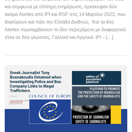
και σύμφωνα με επίσημη ενημέρωση, προέκυψαν δύο
ακόμα Alertes από IPI και RSF στις 14 Μαρτίου 2023, που
διασύρουν και πάλι την Ελλάδα Διεθνώς. Και τα δύο
Alertes περιλαμβάνουν το ίδιο περιεχόμενο με διαφορετικό
τίτλο σε δύο γλώσσες, Γαλλικά και Αγγλικά. IPI – […]