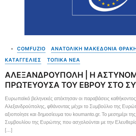
COMFUZIO
ΑΝΑΤΟΛΙΚΗ ΜΑΚΕΔΟΝΙΑ ΘΡΑΚΗ
ΚΑΤΑΓΓΕΛΙΕΣ
ΤΟΠΙΚΑ NEA
ΑΛΕΞΑΝΔΡΟΥΠΟΛΗ | Η ΑΣΤΥΝΟΜΙΑ
ΠΡΩΤΕΥΟΥΣΑ ΤΟΥ ΕΒΡΟΥ ΣΤΟ Σ
Ευρωπαϊκό βεληνεκές απέκτησαν οι παραβάσεις καθήκοντος κ
Αλεξανδρούπολης, φθάνοντας μέχρι το Συμβούλιο της Ευρώ
αξιοποίησε και δημοσίευμα του koumanto.gr. Το μεσημέρι τ
Συμβουλίου της Ευρώπης που ασχολούνται με την Ελευθερί
[…]