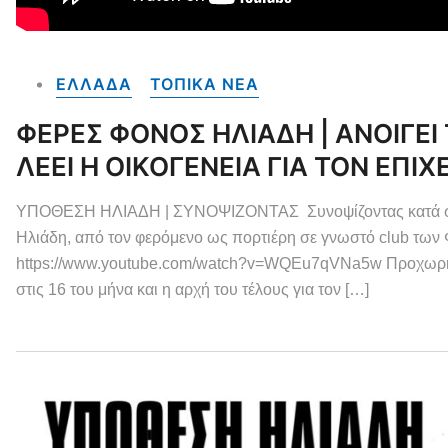
ΕΛΛΑΔΑ
ΤΟΠΙΚΑ NEA
ΦΕΡΕΣ ΦΟΝΟΣ ΗΛΙΑΔΗ | ΑΝΟΙΓΕΙ 
ΛΕΕΙ Η ΟΙΚΟΓΕΝΕΙΑ ΓΙΑ ΤΟΝ ΕΠΙΧ
ΥΠΟΘΕΣΗ ΗΛΙΑΔΗ | ΣΥΝΟΨΙΖΟΝΤΑΣ Συνοψίζοντας κατά σειρά 
Ηλιάδη, από τον φερόμενο ως πορτιέρη σε γνωστό club 
https://www.youtube.com/watch?v=WQEu7qVNa5w Προχωρημ
στις 16 του μήνα και η αρχή του τέλους για τον […]