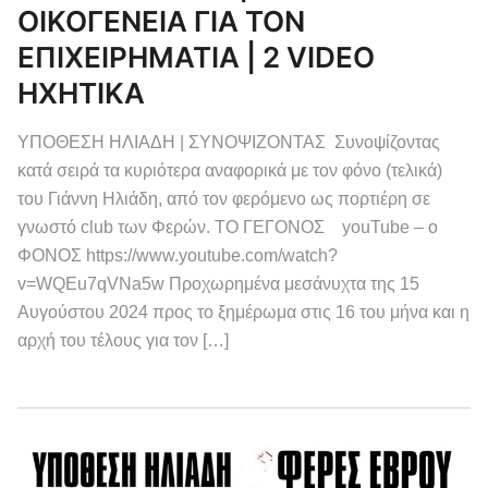
ΟΙΚΟΓΕΝΕΙΑ ΓΙΑ ΤΟΝ
ΕΠΙΧΕΙΡΗΜΑΤΙΑ | 2 VIDEO
ΗΧΗΤΙΚΑ
ΥΠΟΘΕΣΗ ΗΛΙΑΔΗ | ΣΥΝΟΨΙΖΟΝΤΑΣ Συνοψίζοντας
κατά σειρά τα κυριότερα αναφορικά με τον φόνο (τελικά)
του Γιάννη Ηλιάδη, από τον φερόμενο ως πορτιέρη σε
γνωστό club των Φερών. ΤΟ ΓΕΓΟΝΟΣ youTube – ο
ΦΟΝΟΣ https://www.youtube.com/watch?
v=WQEu7qVNa5w Προχωρημένα μεσάνυχτα της 15
Αυγούστου 2024 προς το ξημέρωμα στις 16 του μήνα και η
αρχή του τέλους για τον […]