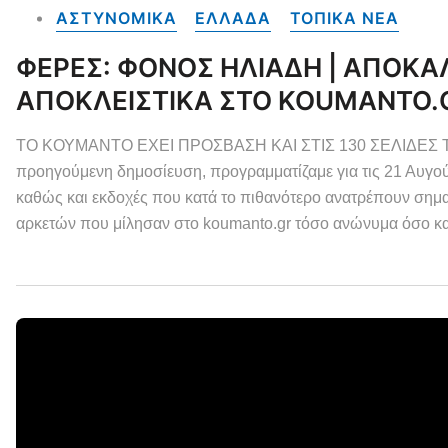
ΑΣΤΥΝΟΜΙΚΑ
ΕΛΛΑΔΑ
ΤΟΠΙΚΑ NEA
ΦΕΡΕΣ: ΦΟΝΟΣ ΗΛΙΑΔΗ | ΑΠΟΚΑΛ
ΑΠΟΚΛΕΙΣΤΙΚΑ ΣΤΟ KOUMANTO.
ΤΟ ΚΟΥΜΑΝΤΟ ΕΧΕΙ ΠΡΟΣΒΑΣΗ ΚΑΙ ΣΤΙΣ 130 ΣΕΛΙΔΕΣ Τ
προηγούμενη δημοσίευση, προγραμματίζαμε για τις 21 Αυγού
καθώς και εκδοχές που κατά το πιθανότερο ανατρέπουν σημαν
αρκετών που μίλησαν στο koumanto.gr τόσο ανώνυμα όσο κα