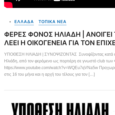
ΕΛΛΑΔΑ
ΤΟΠΙΚΑ NEA
ΦΕΡΕΣ ΦΟΝΟΣ ΗΛΙΑΔΗ | ΑΝΟΙΓΕΙ 
ΛΕΕΙ Η ΟΙΚΟΓΕΝΕΙΑ ΓΙΑ ΤΟΝ ΕΠΙΧ
ΥΠΟΘΕΣΗ ΗΛΙΑΔΗ | ΣΥΝΟΨΙΖΟΝΤΑΣ Συνοψίζοντας κατά σειρά 
Ηλιάδη, από τον φερόμενο ως πορτιέρη σε γνωστό club 
https://www.youtube.com/watch?v=WQEu7qVNa5w Προχωρημ
στις 16 του μήνα και η αρχή του τέλους για τον […]