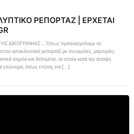
ΥΠΤΙΚΟ ΡΕΠΟΡΤΑΖ | ΕΡΧΕΤΑΙ
GR
ΗΣ ΔΙΚΟΓΡΑΦΙΑΣ… Όπως προαναγγείλαμε σε
στου αποκλειστικό ρεπορτάζ με συνομιλίες, μαρτυρίες
τικά σημεία και δεδομένα, τα οποία κατά την άποψη
ι επώνυμα, όπως επίσης και […]